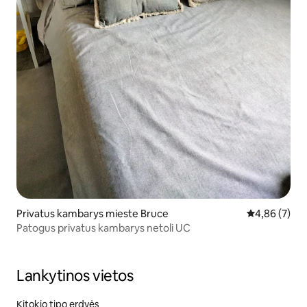
Privatus kambarys mieste Bruce
Vidutinis įver
4,86 (7)
Patogus privatus kambarys netoli UC
Lankytinos vietos
Kitokio tipo erdvės