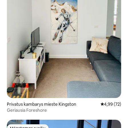
Privatus kambarys mieste Kingston
Vidutinis įvert
4,99 (72)
Geriausia Foreshore