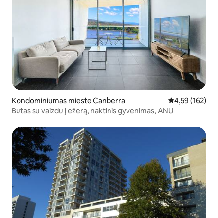
Kondominiumas mieste Canberra
Vidutinis įverti
4,59 (162)
Butas su vaizdu į ežerą, naktinis gyvenimas, ANU