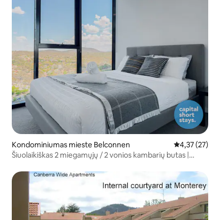
Kondominiumas mieste Belconnen
Vidutinis įvert
4,37 (27)
Šiuolaikiškas 2 miegamųjų / 2 vonios kambarių butas |
Netoli ežero ir parduotuvių