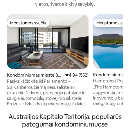
vietos, švaros ir kitų savybių.
Mėgstamas svečių
Mėgstamas sveč
Mėgstamas svečių
Mėgstamas sveč
Kondominiumas mi
Kondominiumas mieste Bar
Vidutinis įvertinimas: 4,94 iš 5, a
4,94 (552)
on
ton
Hamptons | Praba
Pasivaikščiokite iki Parlamento –
apartamentas pakr
prabangus būstas su 2 miegamaisiais | 2
„The Hamptons“, k
Šią Kanberos žiemą nesušalkite su
saugios automobilių stovėjimo aikštelės
apgyvendinimas su
ortakiniu šildymu, prabangia patalyne ir
ir gyventojų basein
saugia automobilių stovėjimo aikštele:
miegamųjų butas Kanbe
Erdvus ir tylus dviejų miegamųjų ir dviejų
bute yra 2 miegami
vonios kambarių butas Kanberos
kambariai, plokšči
Bartono vyriausybiniame rajone.
Australijos Kapitalo Teritorija: populiarūs
„Netflix“ ir kabelin
Įskaitant dvi „King“ lovas, dvi saugias
patogumai kondominiumuose
bei pilnai įrengta 
vietas automobiliui, specialią darbo vietą