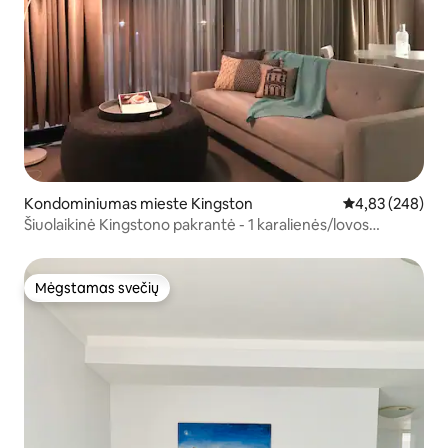
Kondominiumas mieste Kingston
Vidutinis įverti
4,83 (248)
Šiuolaikinė Kingstono pakrantė - 1 karalienės/lovos
butas+parkinas
Mėgstamas svečių
Mėgstamas svečių