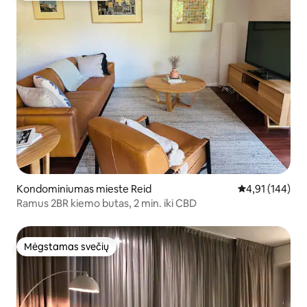
Kondominiumas mieste Reid
Vidutinis įverti
4,91 (144)
Ramus 2BR kiemo butas, 2 min. iki CBD
Mėgstamas svečių
Mėgstamas svečių