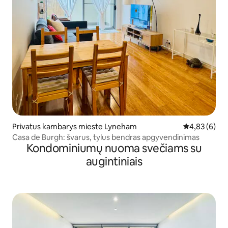
Privatus kambarys mieste Lyneham
Vidutinis įver
4,83 (6)
Casa de Burgh: švarus, tylus bendras apgyvendinimas
Kondominiumų nuoma svečiams su
augintiniais