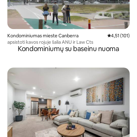
Kondominiumas mieste Canberra
Vidutinis įvert
4,51 (101)
apsistoti kavos rojuje šalia ANU ir Law Cts
Kondominiumų su baseinu nuoma