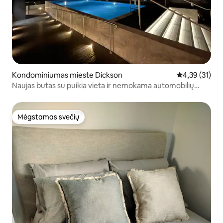
Kondominiumas mieste Dickson
Vidutinis įvert
4,39 (31)
Naujas butas su puikia vieta ir nemokama automobilių
stovėjimo aikštele
Mėgstamas svečių
Mėgstamas svečių