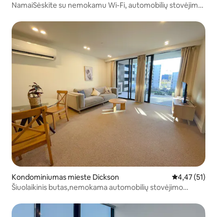
NamaiSėskite su nemokamu Wi-Fi, automobilių stovėjimo
aikštele, ramybe ir biudžetu!
Kondominiumas mieste Dickson
Vidutinis įvert
4,47 (51)
Šiuolaikinis butas,nemokama automobilių stovėjimo
aikštelė ir gera vieta