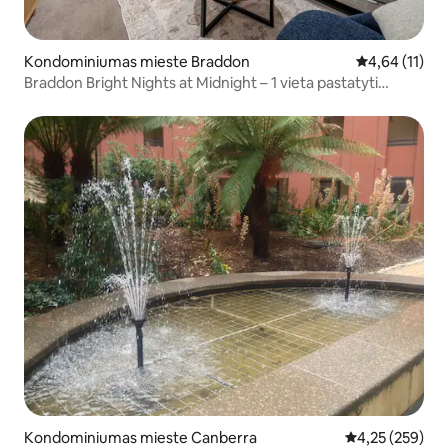
Kondominiumas mieste Braddon
Vidutinis įvert
4,64 (11)
Braddon Bright Nights at Midnight – 1 vieta pastatyti
automobilį
Kondominiumas mieste Canberra
Vidutinis įverti
4,25 (259)