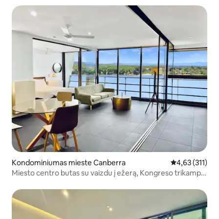
Kondominiumas mieste Canberra
Vidutinis įverti
4,63 (311)
Miesto centro butas su vaizdu į ežerą, Kongreso trikampio
valstija, Nacionalinis universitetas