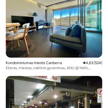
Kondominiumas mieste Canberra
Vidutinis įverti
4,63 (524)
Ežeras, miestas, naktinis gyvenimas, ANU @ Nishi,
Naujasis Actonas