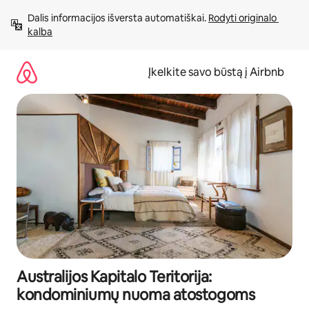
Pereiti
Dalis informacijos išversta automatiškai. 
Rodyti originalo 
prie
kalba
turinio
Įkelkite savo būstą į Airbnb
Australijos Kapitalo Teritorija:
kondominiumų nuoma atostogoms