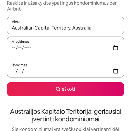
Raskite ir užsakykite ypatingus kondominiumus per
Airbnb
Vieta
Kai pasirodys paieškos rezultatai, juos naršyti galite naudodam
Atvykimas
Išvykimas
Ieškoti
Australijos Kapitalo Teritorija: geriausiai
įvertinti kondominiumai
Šie kondominiumai yra svečių puikiai vertinami dėl