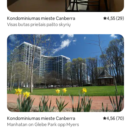
Kondominiumas mieste Canberra
Vidutinis įvert
4,55 (29)
Visas butas priešais pašto skyrių
Kondominiumas mieste Canberra
Vidutinis įvert
4,56 (70)
Manhatan on Glebe Park opp Myers