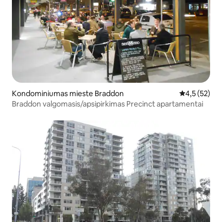
Kondominiumas mieste Braddon
Vidutinis įver
4,5 (52)
Braddon valgomasis/apsipirkimas Precinct apartamentai