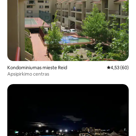
Kondominiumas mieste Reid
Vidutinis įvert
4,53 (60)
Apsipirkimo centras