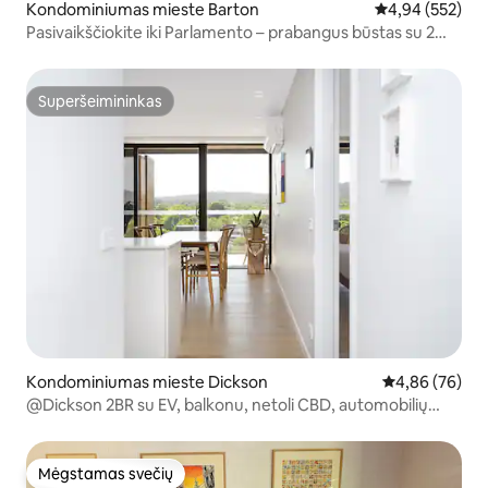
Kondominiumas mieste Barton
Vidutinis įverti
4,94 (552)
Pasivaikščiokite iki Parlamento – prabangus būstas su 2
miegamaisiais | 2 saugios automobilių stovėjimo aikštelės
Superšeimininkas
Superšeimininkas
Kondominiumas mieste Dickson
Vidutinis įvert
4,86 (76)
@Dickson 2BR su EV, balkonu, netoli CBD, automobilių
stovėjimo aikštelė
Mėgstamas svečių
Mėgstamas svečių