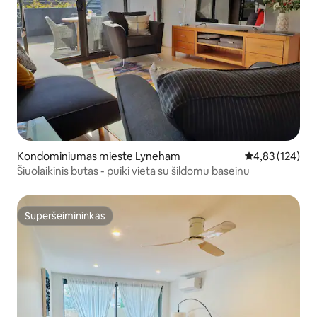
Kondominiumas mieste Lyneham
Vidutinis įverti
4,83 (124)
Šiuolaikinis butas - puiki vieta su šildomu baseinu
Superšeimininkas
Superšeimininkas