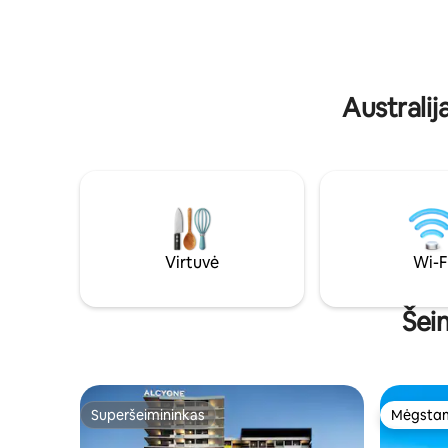
galima nuv
patalynė. - Sofa-lova gyvenamojoje
zoologijos sodą. Pasinerki
erdvėje - Centrinis oro kondicionierius -
gyvybingą
Dujinė viryklė su visa virėjo virtuve -
balkonas i
Išeikite iš skalbyklos Plovimo mašina ir
aukšte, k
džiovintuvas - Kavos aparatas - Išmanusis
Australi
televizorius - Nemokamas BELAIDIS
INTERNETAS
Virtuvė
Wi-F
Šei
Superšeimininkas
Mėgstam
Superšeimininkas
Mėgstam