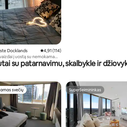
ste Docklands
Vidutinis įvertinimas: 4,91 iš 5, atsiliepimų: 114
4,91 (114)
 vaizdai į uostą su nemokama
tai su patarnavimu, skalbykle ir džiovy
ių stovėjimo aikštele,
porto sale
amas svečių
Superšeimininkas
mėgstamiausias
Superšeimininkas