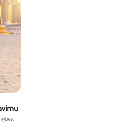
navimu
avybes.