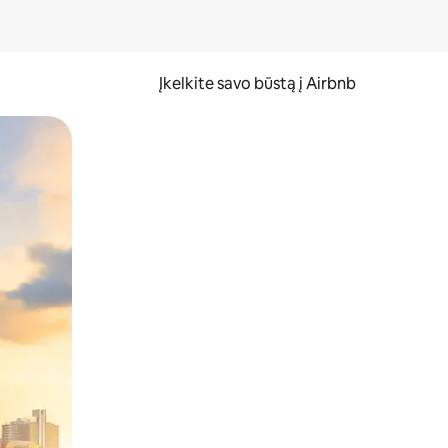
Įkelkite savo būstą į Airbnb
er ekraną.