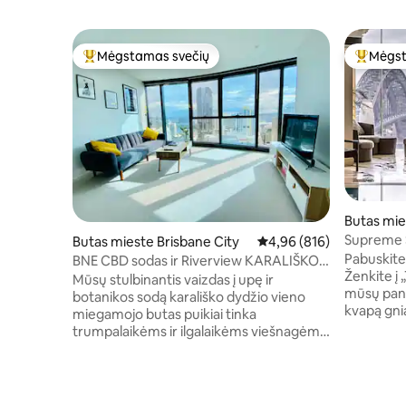
Mėgstamas svečių
Mėgst
Svečių mėgstamiausias
Svečių 
Butas mie
Supreme 
Butas mieste Brisbane City
Vidutinis įvertinimas: 4,9
4,96 (816)
įspūdingas
Pabuskite
BNE CBD sodas ir Riverview KARALIŠKO
Ženkite į 
miegamojo butas
Mūsų stulbinantis vaizdas į upę ir
mūsų pano
botanikos sodą karališko dydžio vieno
kvapą gni
miegamojo butas puikiai tinka
Pasivaikšč
trumpalaikėms ir ilgalaikėms viešnagėms.
Barangaroo
Brisbeno SkyTower pastatas, esantis BĮK,
geriausi S
yra netoli visur! Buto ypatybės: - erdvus
Pavalgykit
miegamasis su karališko dydžio lova ir
viešojo tr
įmontuota spinta. Švieži rankšluosčiai ir