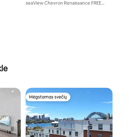
se
seaView Chevron Renaissance FREE
WIFI&Parking
kle
Mėgstamas svečių
Mėgstamas svečių