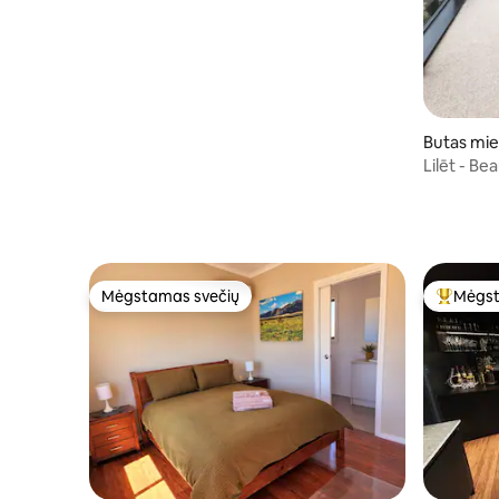
Butas mi
Lilēt - Be
Views
Mėgstamas svečių
Mėgst
Mėgstamas svečių
Svečių 