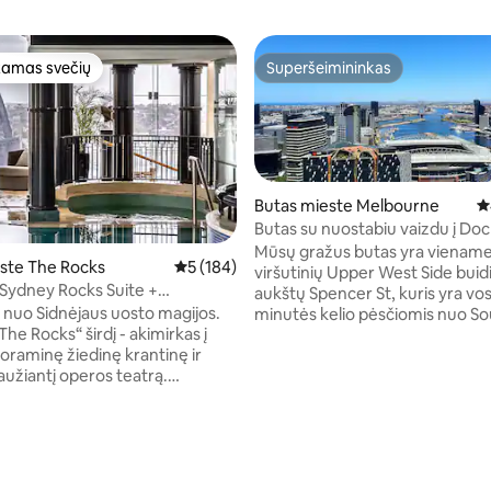
amas svečių
Superšeimininkas
mėgstamiausias
Superšeimininkas
Butas mieste Melbourne
Vi
Butas su nuostabiu vaizdu į Do
uostą.
Mūsų gražus butas yra viename
ste The Rocks
Vidutinis įvertinimas: 5 iš 5, atsiliepimų: 184
5 (184)
viršutinių Upper West Side buid
Sydney Rocks Suite +
6 iš 5, atsiliepimų: 816
aukštų Spencer St, kuris yra vo
 vaizdas į baseiną
 nuo Sidnėjaus uosto magijos.
minutės kelio pėsčiomis nuo S
„The Rocks“ širdį - akimirkas į
Cross stoties, kur galite rasti ge
raminę žiedinę krantinę ir
viešojo transporto variantą iki g
aužiantį operos teatrą.
lankytinų vietų Melburne, įskait
iokite iki George gatvės arba
dangaus autobusų paslaugas į 
 rajono, kur jūsų laukia
Leiskite sau tyrinėti Melburno 
idnėjaus barai ir restoranai.
pėsčiomis arba nemokamu tra
e būste arba pasivaikščiokite iki
priešais pastatą iki pagrindinių 
ansporto stotelės, iš kurios
vietų, tokių kaip Crown Casino,