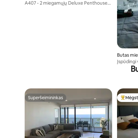
A407 - 2 miegamųjų Deluxe Penthouse
butas
Butas mie
Įspūdingi
Bu
automobil
baseinu/s
Superšeimininkas
Mėgst
Superšeimininkas
Svečių 