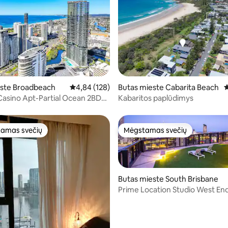
4 iš 5, atsiliepimų: 358
este Broadbeach
Vidutinis įvertinimas: 4,84 iš 5, atsiliepimų: 128
4,84 (128)
Butas mieste Cabarita Beach
V
Casino Apt-Partial Ocean 2BDR
Kabaritos paplūdimys
-Fi
amas svečių
Mėgstamas svečių
mėgstamiausias
Mėgstamas svečių
Butas mieste South Brisbane
Prime Location Studio West En
Brisbane
3 iš 5, atsiliepimų: 103