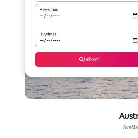
Atvykimas
Išvykimas
Ieškoti
Austr
Svečia