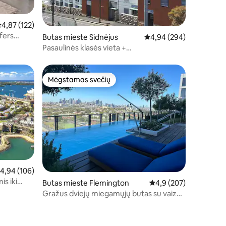
idutinis įvertinimas: 4,87 iš 5, atsiliepimų: 122
4,87 (122)
fers
Butas mieste Sidnėjus
Vidutinis įvertinimas: 4,
4,94 (294)
Pasaulinės klasės vieta +
pasivaikščiojimas po uostą + vaizdas į tiltą
Mėgstamas svečių
Mėgstamas svečių
idutinis įvertinimas: 4,94 iš 5, atsiliepimų: 106
4,94 (106)
is iki
Butas mieste Flemington
Vidutinis įvertinimas: 4
4,9 (207)
Gražus dviejų miegamųjų butas su vaizdu
į miestą.