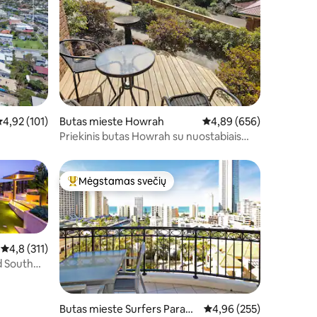
idutinis įvertinimas: 4,92 iš 5, atsiliepimų: 101
4,92 (101)
Butas mieste Howrah
Vidutinis įvertinimas: 4,
4,89 (656)
Priekinis butas Howrah su nuostabiais
vaizdais
Mėgstamas svečių
Svečių mėgstamiausias
Vidutinis įvertinimas: 4,8 iš 5, atsiliepimų: 311
4,8 (311)
d South
Butas mieste Surfers Paradi
Vidutinis įvertinimas: 4,
4,96 (255)