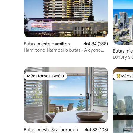
Butas mieste Hamilton
Vidutinis įvertinimas: 4,8
4,84 (358)
Hamiltono 1 kambario butas - Alcyone
Butas mi
viešbutis
Luxury S 
2BATH Wi
Mėgstamas svečių
Mėgst
Mėgstamas svečių
Svečių 
Butas mieste Scarborough
Vidutinis įvertinimas: 4,8
4,83 (103)