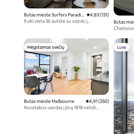
Butas mieste Surfers Paradis
Vidutinis įvertinimas: 4,
4,83 (131)
e
Puiki vieta 36 aukšte su vaizdu į
Butas mi
vandenyną
Chatswoo
Mėgstamas svečių
Luxe
Mėgstamas svečių
Luxe
Butas mieste Melbourne
Vidutinis įvertinimas: 4,9
4,91 (250)
Nuostabus vaizdas į jūrą 1B1B netoli
SouthernCross@/SPORTO
SALĖ/BASEINAS/