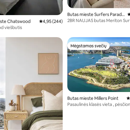
83 iš 5, atsiliepimų: 131
Butas mieste Surfers Paradis
V
e
2BR NAUJAS butas Meriton Sur
este Chatswood
Vidutinis įvertinimas: 4,95 iš 5, atsiliepimų: 244
4,95 (244)
Paradise
d viešbutis
Mėgstamas svečių
Mėgstamas svečių
1 iš 5, atsiliepimų: 250
Butas mieste Millers Point
V
Pasaulinės klasės vieta , pėsčiom
uosto ir tilto