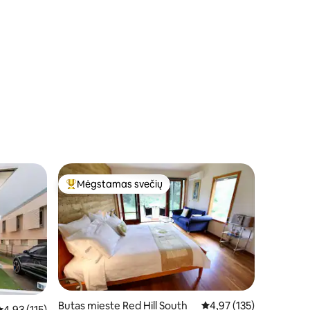
Mėgstamas svečių
Svečių mėgstamiausias
Butas mieste Red Hill South
Vidutinis įvertinimas: 4,
4,97 (135)
idutinis įvertinimas: 4,93 iš 5, atsiliepimų: 115
4,93 (115)