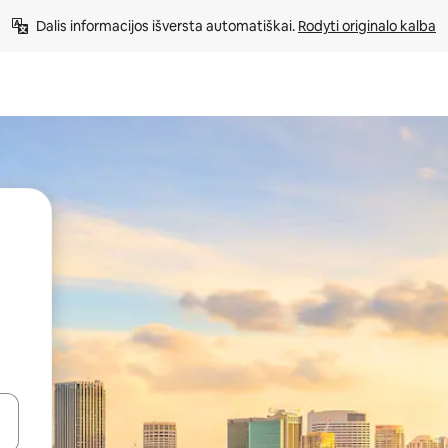
Dalis informacijos išversta automatiškai. 
Rodyti originalo kalba
alite naudodami rodykles aukštyn ir žemyn arba liesdami ir braukdami p