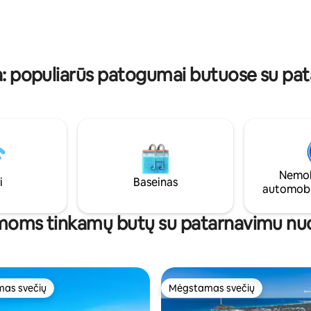
ykti keltu į Manlį arba Tarongos
akvariumas ir dar daugiau. Aut
te į rafinuotą ir
stovėjimo aikštelę galima užsisa
 miesto aplinką. Pastaba:
$ per dieną
r vaizdas yra viršutiniame
uriame yra bendras baseinas.
ja: populiarūs patogumai butuose su pa
Nemok
i
Baseinas
automobi
moms tinkamų butų su patarnavimu n
as svečių
Mėgstamas svečių
as svečių
Mėgstamas svečių