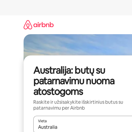
Pereiti
prie
turinio
Australija: butų su
patarnavimu nuoma
atostogoms
Raskite ir užsisakykite išskirtinius butus su
patarnavimu per Airbnb
Vieta
Kai pasirodys paieškos rezultatai, juos naršyti g