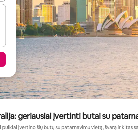
alija: geriausiai įvertinti butai su patar
i puikiai įvertino šių butų su patarnavimu vietą, švarą ir kitas s