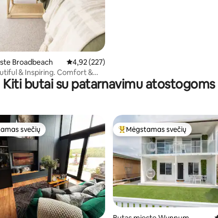
este Broadbeach
Vidutinis įvertinimas: 4,92 iš 5, atsiliepimų: 227
4,92 (227)
autiful & Inspiring. Comfort &
Kiti butai su patarnavimu atostogoms
amas svečių
Mėgstamas svečių
mėgstamiausias
Svečių mėgstamiausias
Butas mieste Wynnum
V