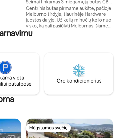
Šeimai tinkamas 3 miegamųjų butas CBD,
omobilių
88 m²!
Centrinis butas pirmame aukšte, pačioje
kyti už 25
Melburno širdyje, šiaurinėje Hardware
juostos dalyje. Už kelių minučių kelio nuo
visko, ką gali pasiūlyti Melburnas, šiame
tarnavimu
švariame ir tvarkingame erdviame 3
miegamųjų bute yra aukštos kokybės
patogumai patogiai viešnagei. Atraskite
Melburno takus arba naudokite kaip
pagrindą savo nuotykiams Melburne, kai
tik išeinate pro duris, kiekviename
žingsnyje yra kavinės, restoranai, barai ir
paslėpti takai. Automobilių stovėjimo
ama vieta
aikštelė yra + 25 $ per dieną su
Oro kondicionierius
liui patalpose
nemokamu įėjimu/išėjimu
uoma
Mėgstamas svečių
Mėgstamas svečių