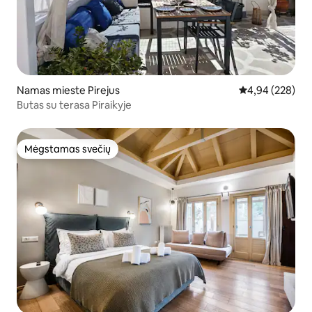
Namas mieste Pirejus
Vidutinis įverti
4,94 (228)
Butas su terasa Piraikyje
Mėgstamas svečių
Mėgstamas svečių