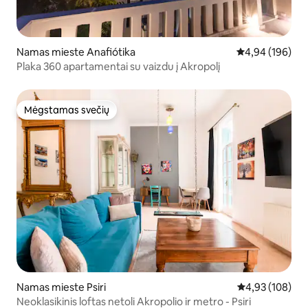
Namas mieste Anafiótika
Vidutinis įverti
4,94 (196)
Plaka 360 apartamentai su vaizdu į Akropolį
Mėgstamas svečių
Mėgstamas svečių
Namas mieste Psiri
Vidutinis įverti
4,93 (108)
Neoklasikinis loftas netoli Akropolio ir metro - Psiri