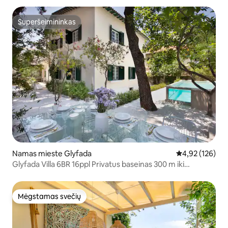
Superšeimininkas
Superšeimininkas
Namas mieste Glyfada
Vidutinis įverti
4,92 (126)
Glyfada Villa 6BR 16ppl Privatus baseinas 300 m iki
paplūdimio
Mėgstamas svečių
Mėgstamas svečių