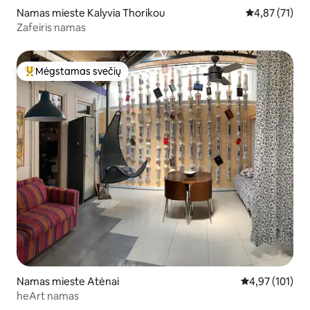
Namas mieste Kalyvia Thorikou
Vidutinis įvert
4,87 (71)
Zafeiris namas
Mėgstamas svečių
Svečių mėgstamiausias
Namas mieste Atėnai
Vidutinis įverti
4,97 (101)
heArt namas