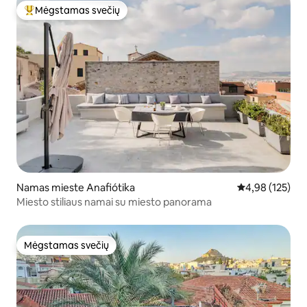
Mėgstamas svečių
Svečių mėgstamiausias
Namas mieste Anafiótika
Vidutinis įverti
4,98 (125)
Miesto stiliaus namai su miesto panorama
Mėgstamas svečių
Mėgstamas svečių