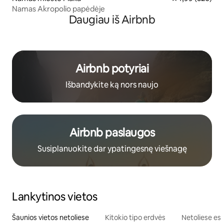
Namas Akropolio papėdėje
Daugiau iš Airbnb
Airbnb potyriai
Išbandykite ką nors naujo
Airbnb paslaugos
Susiplanuokite dar ypatingesnę viešnagę
Lankytinos vietos
Šaunios vietos netoliese
Kitokio tipo erdvės
Netoliese esa