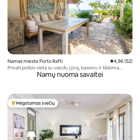
Namas mieste Porto Rafti
Vidutinis įvert
4,96 (52)
Privati poilsio vieta su vaizdu į jūrą, baseinu ir šildoma
Namų nuoma savaitei
sūkurine vonia
Mėgstamas svečių
Svečių mėgstamiausias