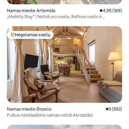
Namas mieste Artemida
Vidutinis įverti
4,95 (169)
„Melinta Stay“ | Netoli oro uosto, Rafinos uosto ir
paplūdimio
Mėgstamas svečių
Svečių mėgstamiausias
Namas mieste Θησείο
Vidutinis įve
5 (592)
Puikus neoklasikinis namas netoli Akropolio!