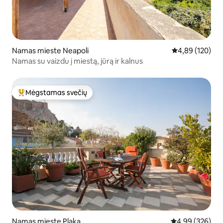
Namas mieste Neapoli
Vidutinis įverti
4,89 (120)
Namas su vaizdu į miestą, jūrą ir kalnus
Mėgstamas svečių
Svečių mėgstamiausias
Namas mieste Plaka
Vidutinis įverti
4,99 (326)