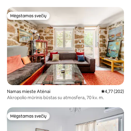
Mėgstamas svečių
Mėgstamas svečių
Namas mieste Atėnai
Vidutinis įverti
4,77 (202)
Akropolio mūrinis būstas su atmosfera, 70 kv. m.
Mėgstamas svečių
Mėgstamas svečių