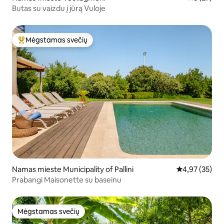
Butas su vaizdu į jūrą Vuloje
Mėgstamas svečių
Svečių mėgstamiausias
Namas mieste Municipality of Pallini
Vidutinis įvert
4,97 (35)
Prabangi Maisonette su baseinu
Mėgstamas svečių
Mėgstamas svečių