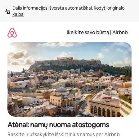
Pereiti
Dalis informacijos išversta automatiškai. 
Rodyti originalo 
prie
kalba
turinio
Įkelkite savo būstą į Airbnb
Atėnai: namų nuoma atostogoms
Raskite ir užsakykite išskirtinius namus per Airbnb