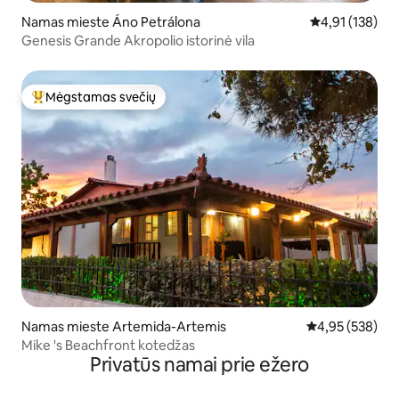
Namas mieste Áno Petrálona
Vidutinis įverti
4,91 (138)
Genesis Grande Akropolio istorinė vila
Mėgstamas svečių
Svečių mėgstamiausias
Namas mieste Artemida-Artemis
Vidutinis įverti
4,95 (538)
Mike 's Beachfront kotedžas
Privatūs namai prie ežero