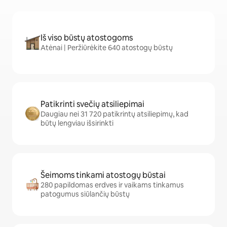
Iš viso būstų atostogoms
Atėnai | Peržiūrėkite 640 atostogų būstų
Patikrinti svečių atsiliepimai
Daugiau nei 31 720 patikrintų atsiliepimų, kad
būtų lengviau išsirinkti
Šeimoms tinkami atostogų būstai
280 papildomas erdves ir vaikams tinkamus
patogumus siūlančių būstų