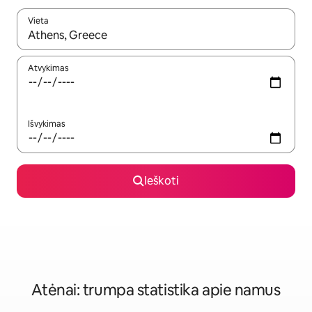
Vieta
Kai pasirodys paieškos rezultatai, juos naršyti galite naudodam
Atvykimas
Išvykimas
Ieškoti
Atėnai: trumpa statistika apie namus