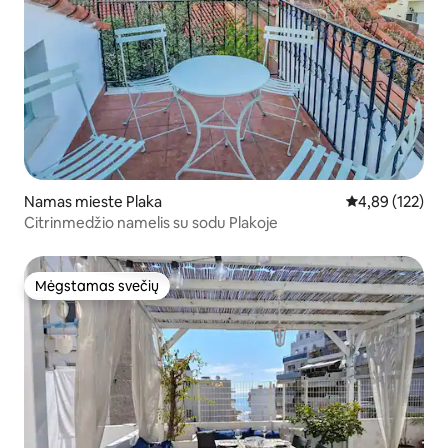
Namas mieste Plaka
Vidutinis įverti
4,89 (122)
Citrinmedžio namelis su sodu Plakoje
Mėgstamas svečių
Mėgstamas svečių