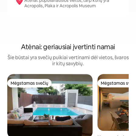
Atėnai: populiariausios vietos, tarp kurių yra
Acropolis, Plaka ir Acropolis Museum
Atėnai: geriausiai įvertinti namai
Šie būstai yra svečių puikiai vertinami dėl vietos, švaros
ir kitų savybių.
Mėgstamas svečių
Mėgstamas sveč
Mėgstamas svečių
Mėgstamas sveč