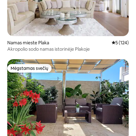
Namas mieste Plaka
Vidutinis įve
5 (124)
Akropolio sodo namas istorinėje Plakoje
Mėgstamas svečių
Mėgstamas svečių