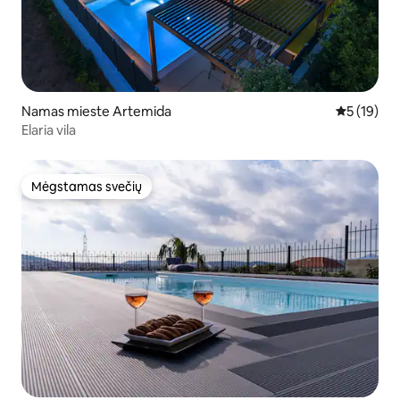
Namas mieste Artemida
Vidutinis į
5 (19)
Εlaria vila
Mėgstamas svečių
Mėgstamas svečių