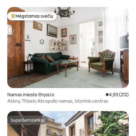
Mėgstamas svečių
Svečių mėgstamiausias
Namas mieste Θησείο
Vidutinis įverti
4,93 (212)
Atėnų Thiseio Akropolio namas, Istorinis centras
Superšeimininkas
Superšeimininkas