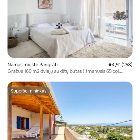
Namas mieste Pangrati
Vidutinis įverti
4,91 (258)
Gražus 160 m2 dviejų aukštų butas (išmanusis 65 col.
televizorius ir „Netflix“)
Superšeimininkas
Superšeimininkas