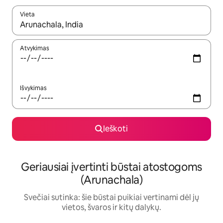
Vieta
Kai pasirodys paieškos rezultatai, juos naršyti galite naudodam
Atvykimas
Išvykimas
Ieškoti
Geriausiai įvertinti būstai atostogoms
(Arunachala)
Svečiai sutinka: šie būstai puikiai vertinami dėl jų
vietos, švaros ir kitų dalykų.