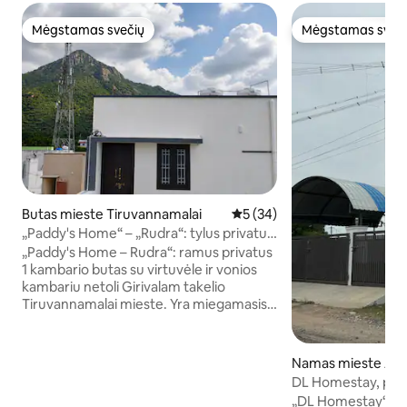
Mėgstamas svečių
Mėgstamas sveč
Mėgstamas svečių
Mėgstamas sveč
Butas mieste Tiruvannamalai
Vidutinis įvertinimas: 5 iš 5, 
5 (34)
„Paddy's Home“ – „Rudra“: tylus privatus
butas
„Paddy's Home – Rudra“: ramus privatus
1 kambario butas su virtuvėle ir vonios
kambariu netoli Girivalam takelio
Tiruvannamalai mieste. Yra miegamasis
su oro kondicionieriumi, dvigulė „Queen“
lova, svetainė, greitas Wi-Fi, darbo vieta,
maža virtuvėlė pagrindiniam naudojimui
Namas mieste An
ir vaizdo stebėjimo sistema. Netoliese
DL Homestay, pir
yra Arunachaleswarar šventykla,
„DL Homestay“ yr