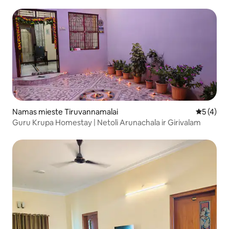
Namas mieste Tiruvannamalai
Vidutinis 
5 (4)
Guru Krupa Homestay | Netoli Arunachala ir Girivalam