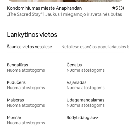
Kondominiumas mieste Anapirandan
Vidutinis 
5 (3)
„The Sacred Stay“ | Jaukus 1 miegamojo ir svetainės butas
Lankytinos vietos
Šaunios vietos netoliese
Netoliese esančios populiariausios la
Bengalūras
Čenajus
Nuoma atostogoms
Nuoma atostogoms
Pudučeris
Vajanadas
Nuoma atostogoms
Nuoma atostogoms
Maisoras
Udagamandalamas
Nuoma atostogoms
Nuoma atostogoms
Munnar
Rodyti daugiau
Nuoma atostogoms