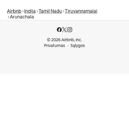
Airbnb
Indija
Tamil Nadu
Tiruvannamalai
Arunachala
© 2026 Airbnb, Inc.
Privatumas
Sąlygos