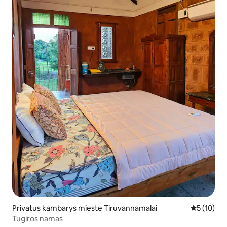
Privatus kambarys mieste Tiruvannamalai
Vidutinis į
5 (10)
Tugiros namas