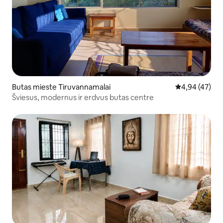
Butas mieste Tiruvannamalai
Vidutinis įvert
4,94 (47)
Šviesus, modernus ir erdvus butas centre