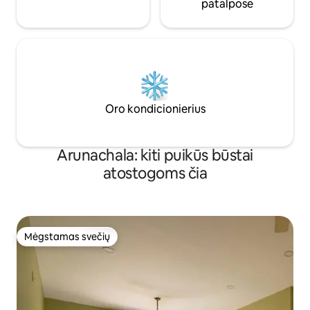
patalpose
Oro kondicionierius
Arunachala: kiti puikūs būstai
atostogoms čia
Mėgstamas svečių
Mėgstamas svečių