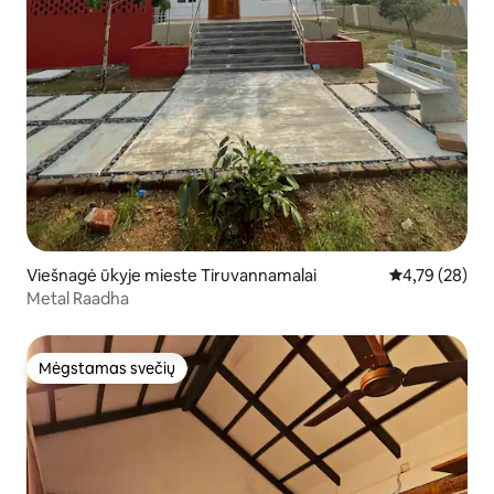
Viešnagė ūkyje mieste Tiruvannamalai
Vidutinis įvert
4,79 (28)
Metal Raadha
Mėgstamas svečių
Mėgstamas svečių