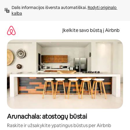
Pereiti
Dalis informacijos išversta automatiškai. 
Rodyti originalo 
prie
kalba
turinio
Įkelkite savo būstą į Airbnb
Arunachala: atostogų būstai
Raskite ir užsakykite ypatingus būstus per Airbnb