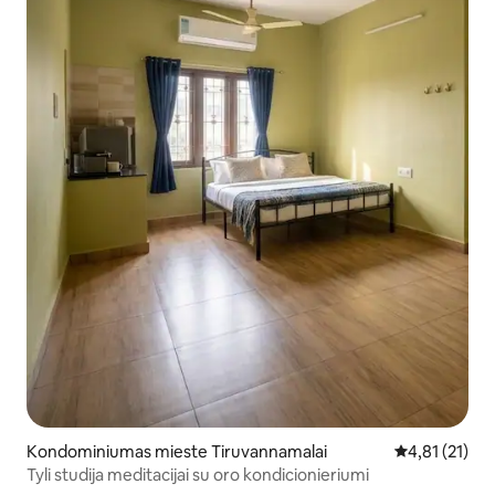
Kondominiumas mieste Tiruvannamalai
Vidutinis įver
4,81 (21)
Tyli studija meditacijai su oro kondicionieriumi