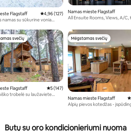
3 iš 5, atsiliepimų: 616
Namas mieste Flagstaff
ste Flagstaff
Vidutinis įvertinimas: 4,96 iš 5, atsiliepimų: 127
4,96 (127)
All Ensuite Rooms, Views, A/C,
s namas su sūkurine vonia
Snowbowl
amas svečių
Mėgstamas svečių
mėgstamiausias
Mėgstamas svečių
ste Flagstaff
Vidutinis įvertinimas: 5 iš 5, atsiliepimų: 147
5 (147)
iško trobelė su laužaviete
9 iš 5, atsiliepimų: 367
Namas mieste Flagstaff
V
Alpių pievos kotedžas - įspūdingi
kalnus!
Butų su oro kondicionieriumi nuoma