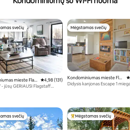
Kondominiumų su Wi-Fi nuoma
amas svečių
Mėgstamas svečių
mėgstamiausias
Mėgstamas svečių
Kondominiumas mieste Flag
V
8 iš 5, atsiliepimų: 146
iumas mieste Flag
Vidutinis įvertinimas: 4,98 iš 5, atsiliepimų: 131
4,98 (131)
staff
Didysis kanjonas Escape 1 mieg
 - jūsų GERIAUSI Flagstaff
miega 2
i nuo namų
amas svečių
Mėgstamas svečių
mėgstamiausias
Svečių mėgstamiausias