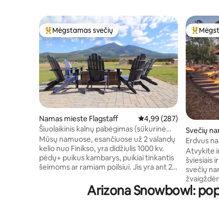
Mėgstamas svečių
Mėgst
Svečių mėgstamiausias
Svečių 
Namas mieste Flagstaff
Vidutinis įvertinimas: 4,9
4,99 (287)
Šiuolaikinis kalnų pabėgimas (sūkurinė
Svečių na
vonia ir elektromobilio įkrovimas)
Mūsų namuose, esančiuose už 2 valandų
ff
Erdvus na
kelio nuo Finikso, yra didžiulis 1000 kv.
Atvykite i
pėdų+ puikus kambarys, puikiai tinkantis
šviesiais 
šeimoms ar ramiam poilsiui. Jis yra ant 2
svečių na
akrų natūralaus kaimo kraštovaizdžio
žvaigždėmi
labai ramioje šiaurės vakarų vėliavos
Arizona Snowbowl: pop
Flagstafas
dalyje. Mūsų namai yra už 1 min. kelio iki
Atsipalaid
Snowbowl įėjimo (įvažiuojant į priešingą
Hi-Fi ster
eismo kelią), už 10 min. kelio iki Flagstafo
televizoriumi. Miegamajam