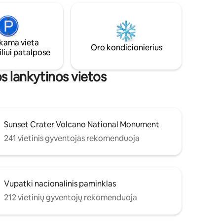
patogūs BRS ✔ Atvirų aukštų plano
 ir
gyvenamoji erdvė ✔ Pilnai įrengta virtuvė
lgiate į
✔ Židinys patalpoje ✔ Vidinis kiemas
įjį
(gaisrinė, kepsninė) ✔ Didelės spartos
štami
Wi-Fi ✔ Nemokama automobilio
ama vieta
Oro kondicionierius
stovėjimo aikštelė Žiūrėti daugiau
liui patalpose
žemiau!!
s lankytinos vietos
Sunset Crater Volcano National Monument
241 vietinis gyventojas rekomenduoja
Vupatki nacionalinis paminklas
212 vietinių gyventojų rekomenduoja