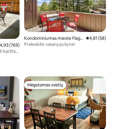
Kondominiumas mieste Flags
Vidutinis įvertinimas: 4
4,81 (58)
taff
Praleiskite vasarą pušyne!
dutinis įvertinimas: 4,93 iš 5, atsiliepimų: 769
4,93 (769)
i karšta
Mėgstamas svečių
Mėgstamas svečių