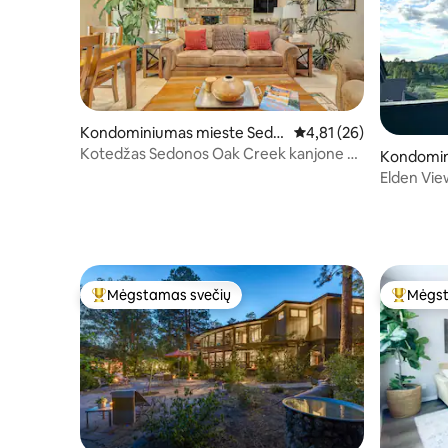
Kondominiumas mieste Sedo
Vidutinis įvertinimas: 4
4,81 (26)
na
Kotedžas Sedonos Oak Creek kanjone –
Kondomin
2 miegamųjų poilsio vieta
gstaff
Elden View
Mėgstamas svečių
Mėgst
Svečių mėgstamiausias
Svečių 