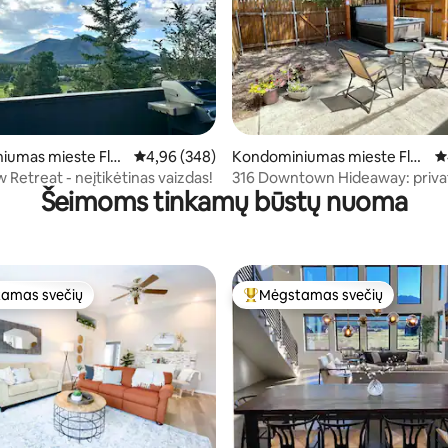
,81 iš 5, atsiliepimų: 26
iumas mieste Fla
Vidutinis įvertinimas: 4,96 iš 5, atsiliepimų: 348
4,96 (348)
Kondominiumas mieste Flag
Vi
staff
 Retreat - neįtikėtinas vaizdas!
316 Downtown Hideaway: privat
Šeimoms tinkamų būstų nuoma
vonia su oro kondicionieriumi
amas svečių
Mėgstamas svečių
mėgstamiausias
Svečių mėgstamiausias