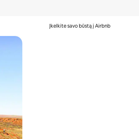
Įkelkite savo būstą į Airbnb
er ekraną.