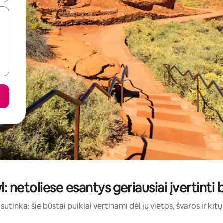
 netoliese esantys geriausiai įvertinti
sutinka: šie būstai puikiai vertinami dėl jų vietos, švaros ir kit