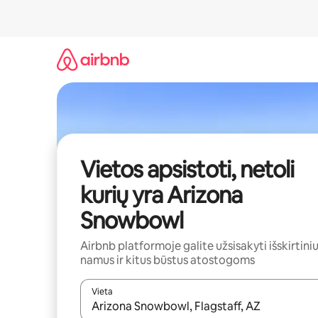
Pereiti
prie
turinio
Vietos apsistoti, netoli
kurių yra Arizona
Snowbowl
Airbnb platformoje galite užsisakyti išskirtini
namus ir kitus būstus atostogoms
Vieta
Kai pasirodys paieškos rezultatai, juos naršyti g