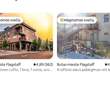
amas svečių
Mėgstamas svečių
mėgstamiausias
Svečių mėgstamiausias
ste Flagstaff
Vidutinis įvertinimas: 4,89 iš 5, atsiliepimų: 562
4,89 (562)
Butas mieste Flagstaff
Vid
4
town Lofts, 1 lova, 1 vonia, oro
Kraftinio alaus pabėgimas virš i
erius su karšta vonia
alaus daryklos