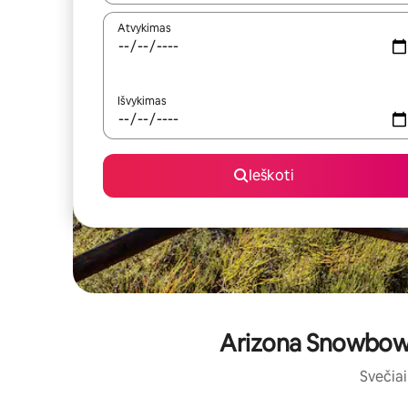
Atvykimas
Išvykimas
Ieškoti
Arizona Snowbowl:
Svečiai 