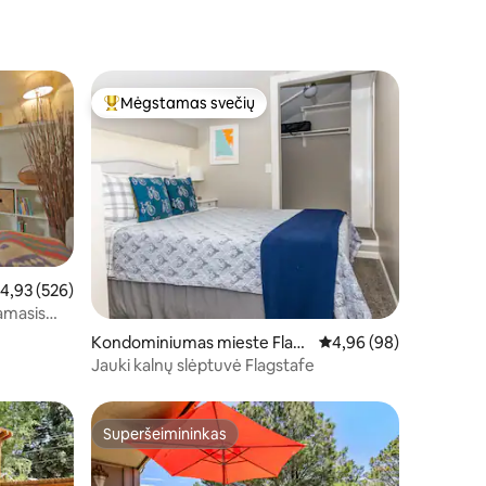
Mėgstamas svečių
Svečių mėgstamiausias
idutinis įvertinimas: 4,93 iš 5, atsiliepimų: 526
4,93 (526)
amasis
Kondominiumas mieste Flags
Vidutinis įvertinimas: 4
4,96 (98)
taff
Jauki kalnų slėptuvė Flagstafe
Superšeimininkas
Superšeimininkas