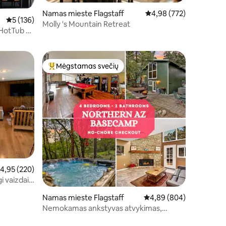
Namas mieste Flagstaff
Vidutinis įvertinimas: 4,
4,98 (772)
Vidutinis įvertinimas: 5 iš 5, atsiliepimų: 136
5 (136)
Molly 's Mountain Retreat
 HotTub by
Mėgstamas svečių
Svečių mėgstamiausias
idutinis įvertinimas: 4,95 iš 5, atsiliepimų: 220
4,95 (220)
 vaizdai į
Namas mieste Flagstaff
Vidutinis įvertinimas: 4,
4,89 (804)
Nemokamas ankstyvas atvykimas,
centrinis oro kondicionierius, sūkurinė