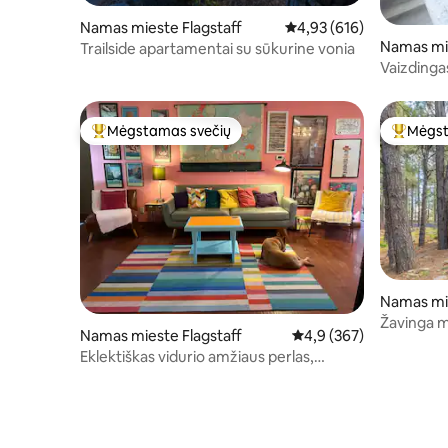
Namas mieste Flagstaff
Vidutinis įvertinimas: 4,9
4,93 (616)
Namas mie
Trailside apartamentai su sūkurine vonia
Vaizdinga
kalnuose!
Mėgstamas svečių
Mėgst
Svečių mėgstamiausias
Svečių 
Namas mie
Žavinga m
Namas mieste Flagstaff
Vidutinis įvertinimas: 4,
4,9 (367)
Flagstafe
Eklektiškas vidurio amžiaus perlas,
apsuptas pušų