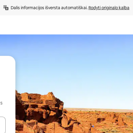
Dalis informacijos išversta automatiškai. 
Rodyti originalo kalba
us
alite naudodami rodykles aukštyn ir žemyn arba liesdami ir braukdami p