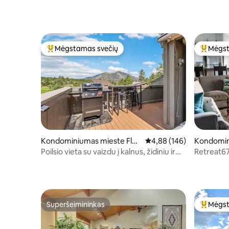
Mėgstamas svečių
Mėgst
Svečių mėgstamiausias
Svečių 
Kondominiumas mieste Flag
Vidutinis įvertinimas: 4,8
4,88 (146)
Kondomin
staff
staff
Poilsio vieta su vaizdu į kalnus, židiniu ir
Retreat67
terasa | A/C
namai tol
Superšeimininkas
Mėgst
Superšeimininkas
Svečių 