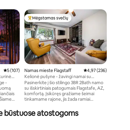
Trobelė m
Mėgstamas svečių
Mėgs
Svečių mėgstamiausias
Svečių 
Gražus a
Flagstaf
Pabėkite į
kalnuose 
kanjono! Atsijunkite nuo kasdienybės ir
vėl atras
nuo tinkl
įsikūrusi
Flagstafą.
gražių va
Vidutinis įvertinimas: 5 iš 5, atsiliepimų: 107
5 (107)
Namas mieste Flagstaff
Vidutinis įvertinimas: 4,
4,97 (236)
dangaus, 
kurinė
Kelionė pušyne - žavingi namai su
šeimoms i
laužaviete
ge -
Pasinerkite į šio stilingo 3BR 2Bath namo
norintiem
 nuomą
su išskirtiniais patogumais Flagstafe, AZ,
Netoliese
iančiais
komfortą. Įsikūręs gražiame šeimai
slidinėji
 Šiame
tinkamame rajone, jis žada ramiai
daugybė 
gamųjų,
atsipalaiduoti vos už kelių minučių nuo
mų
miesto centro, daugybės pramogų ir
se būstuose atostogoms
ys, virėjo
vaizdingų lankytinų vietų Šiuolaikinis
 šeimoms,
dizainas ir gausus patogumų sąrašas
s netoli
patenkins visus jūsų poreikius: ✔ 3