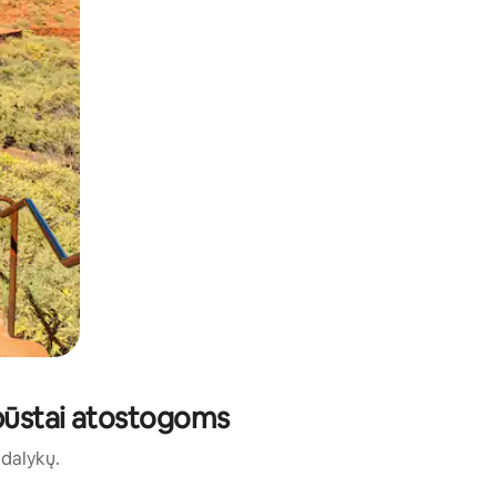
 būstai atostogoms
ų dalykų.