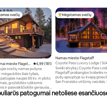
amas svečių
Mėgstamas svečių
mėgstamiausias
Svečių mėgstamiausias
9 iš 5, atsiliepimų: 287
Namas mieste Flagstaff
Coyote Pass Luxury Lodge | Sū
mai mieste Flagsta
Vidutinis įvertinimas: 4,99 iš 5, atsiliepimų: 181
4,99 (181)
vonia | MTN vaizdai
Sveiki atvykę į Coyote Pass Lod
ujas svečių namas pušyne
Flagstaff prabangios trobelės
r mėgaukitės šiais tyliais,
pušų apsuptyje su kvapą gniauž
ir patogiais naujais 65 kv. m ploto
San Fransisko viršūnių vaizdais.
mais, grožėkitės ryškiomis
5BR/3.5BA namelyje yra 14 mie
s ir pasivaikščiokite geriausiais
jame yra sūkurinė vonia, žaidi
uliarūs patogumai netoliese esančiuo
 takais, esančiais vos už durų.
kambarys, vaikų žaidimų kambar
uokite ant milžiniškos sofos su
virtuvė ir židinys. Puikiai tinka
eo įranga ir 65 colių
grupėms ir slidinėjimo kelionėm
e yra didelė