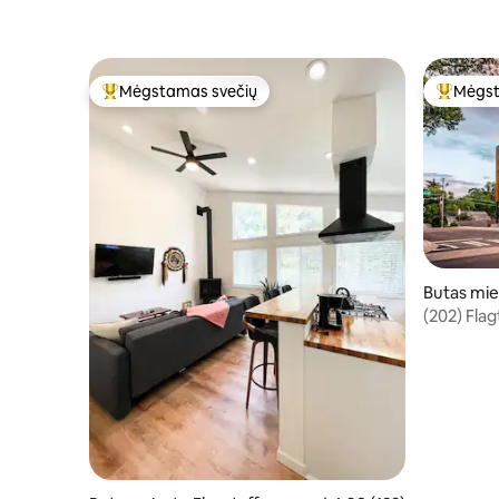
Mėgstamas svečių
Mėgst
Svečių mėgstamiausias
Svečių 
Butas mie
(202) Flag
kondicioni