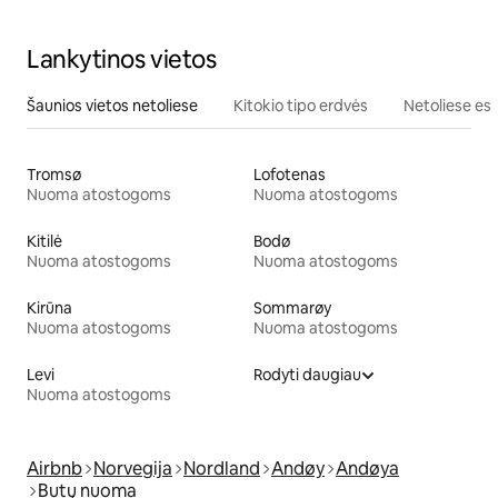
Lankytinos vietos
Šaunios vietos netoliese
Kitokio tipo erdvės
Netoliese esa
Tromsø
Lofotenas
Nuoma atostogoms
Nuoma atostogoms
Kitilė
Bodø
Nuoma atostogoms
Nuoma atostogoms
Kirūna
Sommarøy
Nuoma atostogoms
Nuoma atostogoms
Levi
Rodyti daugiau
Nuoma atostogoms
Airbnb
Norvegija
Nordland
Andøy
Andøya
Butų nuoma