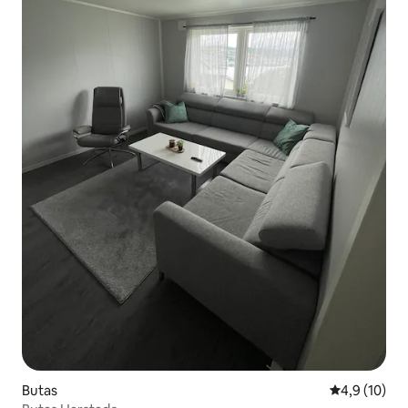
Butas
Vidutinis įver
4,9 (10)