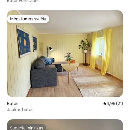
Butas Harstade
Mėgstamas svečių
Mėgstamas svečių
Butas
Vidutinis įvert
4,95 (21)
Jaukus butas
Superšeimininkas