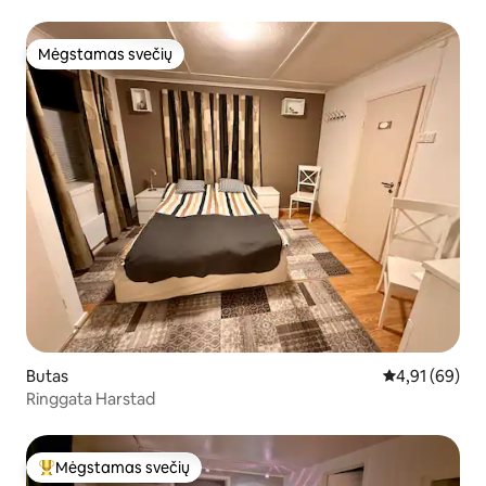
Mėgstamas svečių
Mėgstamas svečių
Butas
Vidutinis įvert
4,91 (69)
Ringgata Harstad
Mėgstamas svečių
Svečių mėgstamiausias