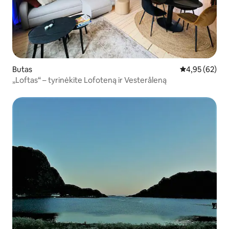
Butas
Vidutinis įvert
4,95 (62)
„Loftas“ – tyrinėkite Lofoteną ir Vesteråleną