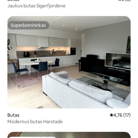
Jaukus butas Sigerfjordene
Superšeimininkas
Superšeimininkas
Butas
Vidutinis įvert
4,76 (17)
Modernus butas Harstade