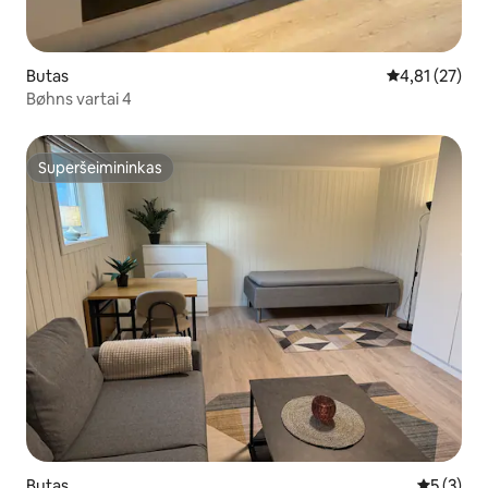
Butas
Vidutinis įvert
4,81 (27)
Bøhns vartai 4
Superšeimininkas
Superšeimininkas
Butas
Vidutinis 
5 (3)