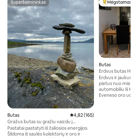
Superšeimininkas
Mėgstamas sv
Superšeimininkas
Svečių mėgstami
Butas
Erdvus butas Hars
Erdvus ir jaukus bu
pietus nuo miesto 
automobiliu iš Ha
Eveneso oro uosto
Netoliese yra Sta
Netoliese yra pre
Kanebogen“) ir ma
Butas
Vidutinis įvertinimas: 4,82 iš 5, a
4,82 (165)
parduotuvė („Kiw
Gražus butas su gražiu vaizdu į
automobilių stovėj
Tjeldsundet
Pastatai pastatyti iš žaliosios energijos.
takas į Gangsåsto
Šildoma iš saulės kolektorių ir oro ir
metrų nuo buto. Š