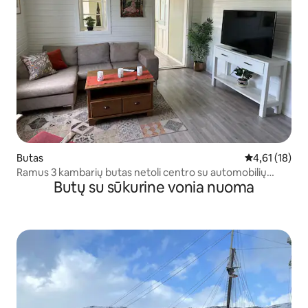
Butas
Vidutinis įvert
4,61 (18)
Ramus 3 kambarių butas netoli centro su automobilių
Butų su sūkurine vonia nuoma
stovėjimo aikštele