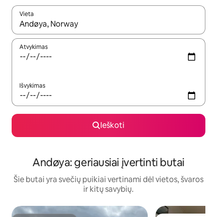
Vieta
Kai pasirodys paieškos rezultatai, juos naršyti galite naudodam
Atvykimas
Išvykimas
Ieškoti
Andøya: geriausiai įvertinti butai
Šie butai yra svečių puikiai vertinami dėl vietos, švaros
ir kitų savybių.