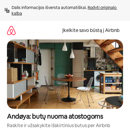
Pereiti
Dalis informacijos išversta automatiškai. 
Rodyti originalo 
prie
kalba
turinio
Įkelkite savo būstą į Airbnb
Andøya: butų nuoma atostogoms
Raskite ir užsakykite išskirtinius butus per Airbnb