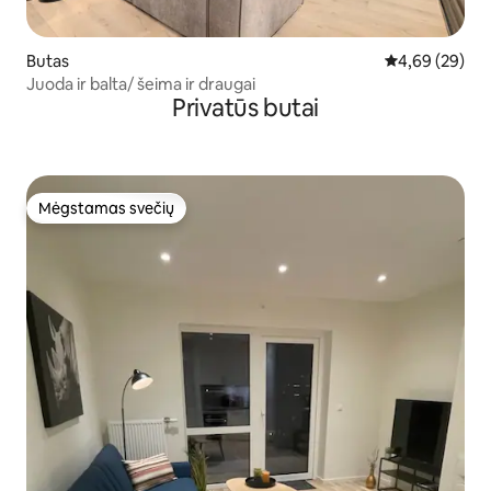
Butas
Vidutinis įvert
4,69 (29)
Juoda ir balta/ šeima ir draugai
Privatūs butai
Mėgstamas svečių
Mėgstamas svečių