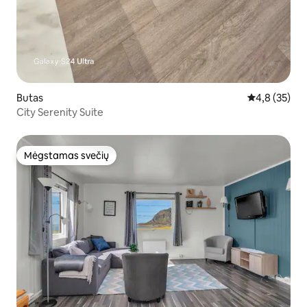
Butas
Vidutinis įver
4,8 (35)
City Serenity Suite
Mėgstamas svečių
Mėgstamas svečių