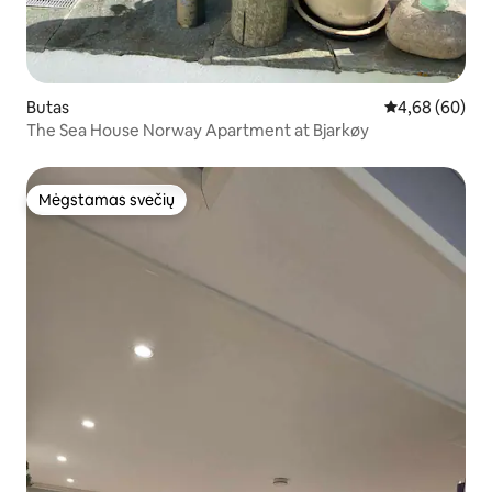
Butas
Vidutinis įvert
4,68 (60)
The Sea House Norway Apartment at Bjarkøy
Mėgstamas svečių
Mėgstamas svečių