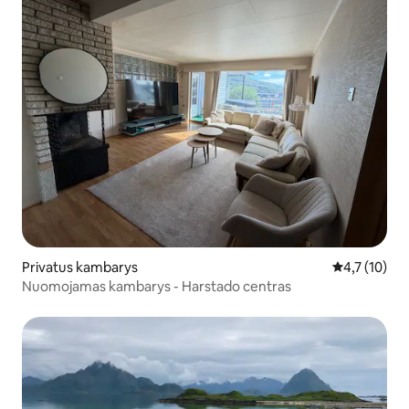
Privatus kambarys
Vidutinis įve
4,7 (10)
Nuomojamas kambarys - Harstado centras