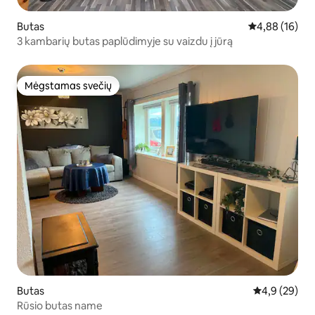
Butas
Vidutinis įvert
4,88 (16)
3 kambarių butas paplūdimyje su vaizdu į jūrą
Mėgstamas svečių
Mėgstamas svečių
Butas
Vidutinis įver
4,9 (29)
Rūsio butas name