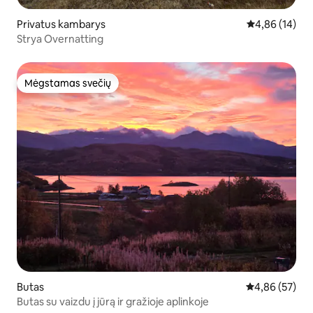
Privatus kambarys
Vidutinis įvert
4,86 (14)
Strya Overnatting
Mėgstamas svečių
Mėgstamas svečių
Butas
Vidutinis įvert
4,86 (57)
Butas su vaizdu į jūrą ir gražioje aplinkoje