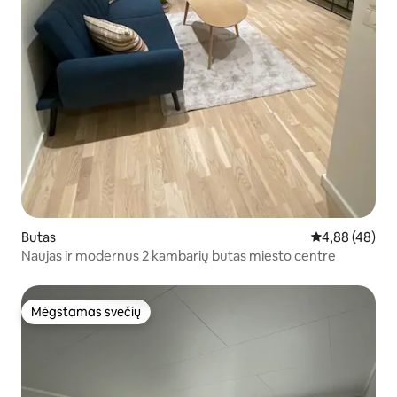
Butas
Vidutinis įvert
4,88 (48)
Naujas ir modernus 2 kambarių butas miesto centre
Mėgstamas svečių
Mėgstamas svečių