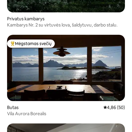
Privatus kambarys
Kambarys Nr. 2 su virtuvės lova, šaldytuvu, darbo stalu.
Mėgstamas svečių
Svečių mėgstamiausias
Butas
Vidutinis įvert
4,86 (50)
Vila Aurora Borealis