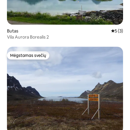
Butas
Vidutinis 
5 (3)
Vila Aurora Borealis 2
Mėgstamas svečių
Mėgstamas svečių