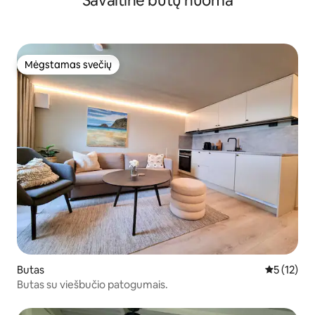
Savaitinė butų nuoma
Mėgstamas svečių
Mėgstamas svečių
Butas
Vidutinis į
5 (12)
Butas su viešbučio patogumais.