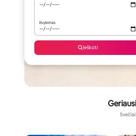
Išvykimas
Ieškoti
Geriaus
Svečiai 