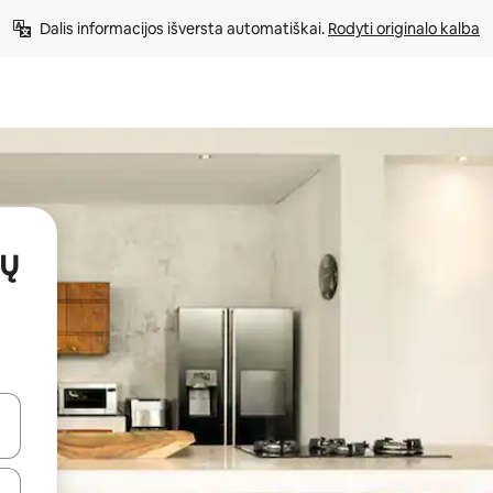
Dalis informacijos išversta automatiškai. 
Rodyti originalo kalba
ų
alite naudodami rodykles aukštyn ir žemyn arba liesdami ir braukdami p