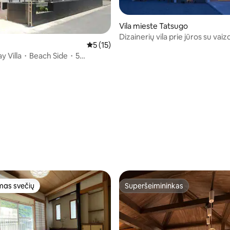
Vila mieste Tatsugo
Dizainerių vila prie jūros su vaizd
Vidutinis įvertinimas: 5 iš 5, atsiliepimų: 15
5 (15)
horizontą
ay Villa・Beach Side・5
privatus namas
93 iš 5, atsiliepimų: 40
as svečių
Superšeimininkas
as svečių
Superšeimininkas