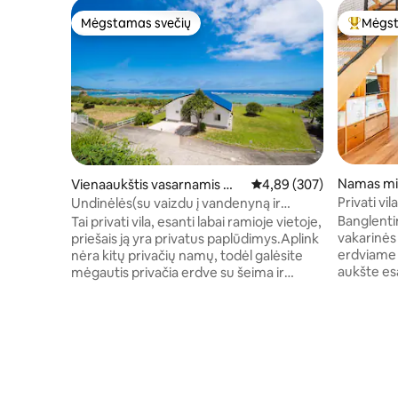
Mėgstamas svečių
Mėgst
Mėgstamas svečių
Svečių 
Namas mi
Vienaaukštis vasarnamis mi
Vidutinis įvertinimas: 4,8
4,89 (307)
este 奄美市笠利町
Privati vi
Undinėlės(su vaizdu į vandenyną ir
200 m iki 
privačiu paplūdimiu)
Banglenti
Tai privati vila, esanti labai ramioje vietoje,
uosto, le
vakarinės
priešais ją yra privatus paplūdimys.Aplink
LDK, vaika
erdviame 330
nėra kitų privačių namų, todėl galėsite
aukšte es
mėgautis privačia erdve su šeima ir
prieširdži
draugais su fone esančių bangų garsu.
2-ame aukš
[Vieta] Oro uostas: 10 minučių kelio
miegamiej
automobiliu Kasdienių reikmenų
savo priva
parduotuvė: 15 minučių kelio automobiliu
draugais. Vejos sode vaikai bėgioja basi, o
Asmeninės parduotuvės, pvz., maisto
suaugusiej
prekių parduotuvės: 2 minutės
kalvų jauč
automobiliu Didelis prekybos centras: 30