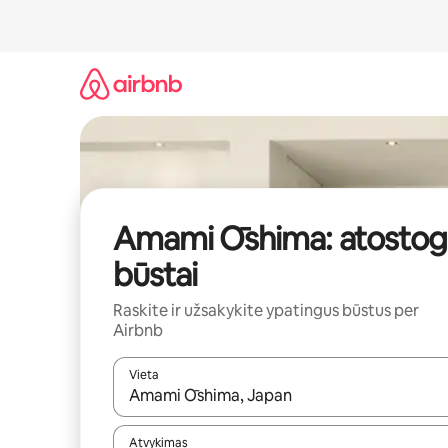
Pereiti
prie
turinio
Amami Ōshima: atostog
būstai
Raskite ir užsakykite ypatingus būstus per
Airbnb
Vieta
Kai pasirodys paieškos rezultatai, juos naršyti g
Atvykimas