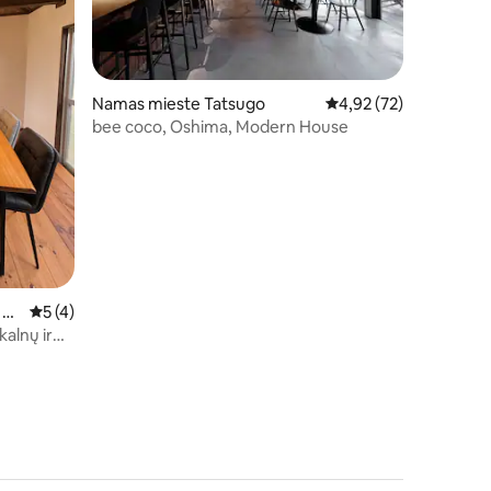
Namas mieste Tatsugo
Vidutinis įvertinimas: 4
4,92 (72)
bee coco, Oshima, Modern House
 Di
Vidutinis įvertinimas: 5 iš 5, atsiliepimų: 4
5 (4)
kalnų ir
iką su