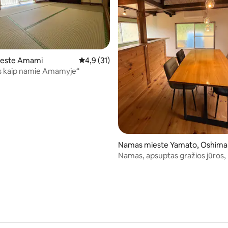
s: 5 iš 5, atsiliepimų: 8
este Amami
Vidutinis įvertinimas: 4,9 iš 5, atsiliepimų: 31
4,9 (31)
s kaip namie Amamyje“
Namas mieste Yamato, Oshima
strict
Namas, apsuptas gražios jūros, 
žvaigždėto dangaus. Leiskite la
savo partneriu ir šeima.