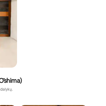
 Ōshima)
ų dalykų.