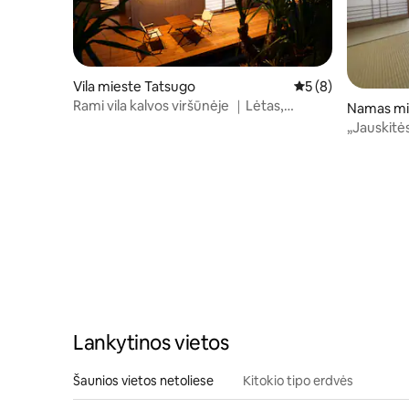
Vila mieste Tatsugo
Vidutinis įvertinima
5 (8)
Rami vila kalvos viršūnėje ｜Lėtas,
Namas mi
paprastas laikas saloje
„Jauskitė
Lankytinos vietos
Šaunios vietos netoliese
Kitokio tipo erdvės