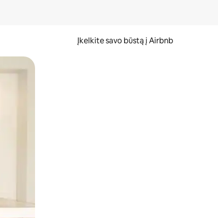
Įkelkite savo būstą į Airbnb
er ekraną.