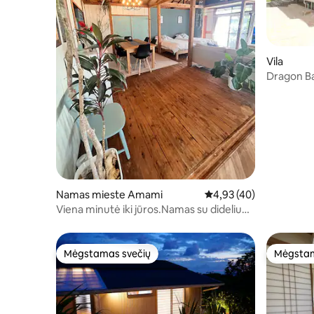
Vila
Dragon B
kambarių 
Namas mieste Amami
Vidutinis įvertinimas: 4,
4,93 (40)
Viena minutė iki jūros.Namas su dideliu
sodu, namas su dideliu sodu
Mėgstamas svečių
Mėgstam
Mėgstamas svečių
Mėgstam