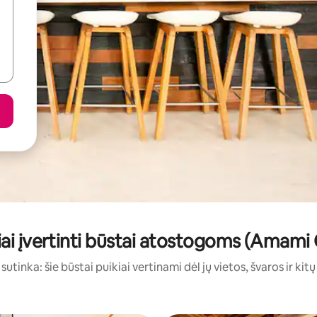
iai įvertinti būstai atostogoms (Amami
sutinka: šie būstai puikiai vertinami dėl jų vietos, švaros ir kit