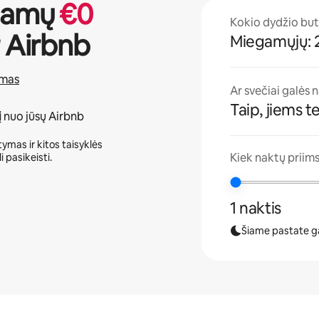
jamų
€
0
Kokio dydžio bu
 Airbnb
Miegamųjų: 
amas
Ar svečiai galės 
Taip, jiems t
į
nuo jūsų Airbnb
ymas ir kitos taisyklės
Kiek naktų priims
i pasikeisti.
1 naktis
Šiame pastate gal