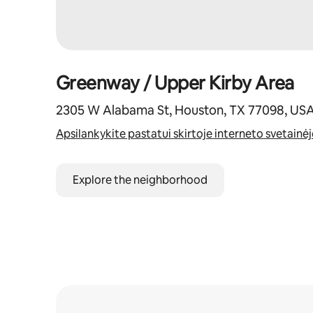
Greenway / Upper Kirby Area
2305 W Alabama St, Houston, TX 77098, US
Apsilankykite pastatui skirtoje interneto svetainėj
Explore the neighborhood