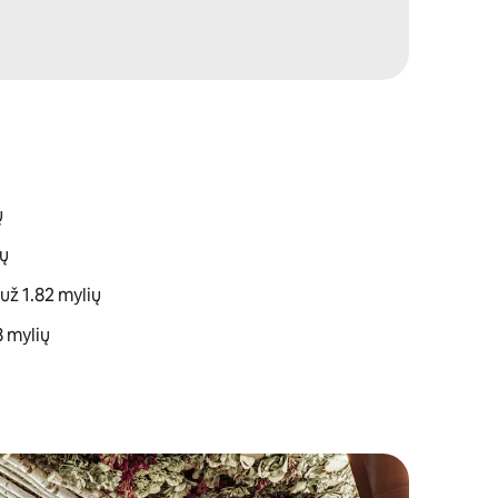
ų
ių
ž 1.82 mylių
8 mylių