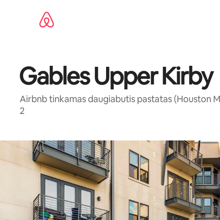
Pereiti
prie
turinio
Gables Upper Kirby
Airbnb tinkamas daugiabutis pastatas (Houston Met
2