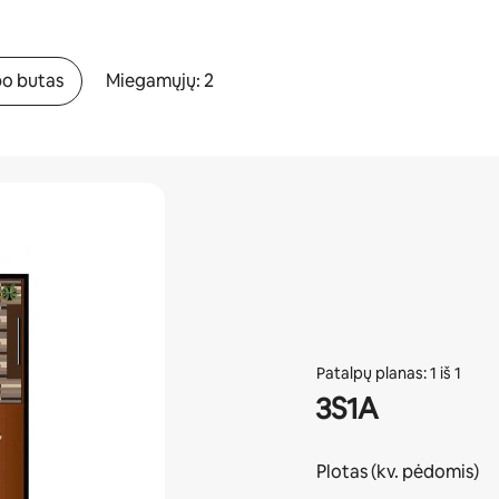
po butas
Miegamųjų: 2
Patalpų planas: 1 iš 1
3S1A
Plotas (kv. pėdomis)