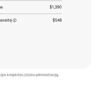
ma
$1,390
savaitę
$548
ijos kreipkitės į būsto administraciją.