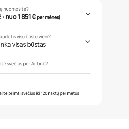
tą nuomosite?
2
· nuo 1 851 €
per mėnesį
naudotis visu būstu vieni?
enka visas būstas
ite svečius per Airbnb?
ite priimti svečius iki 120 naktų per metus