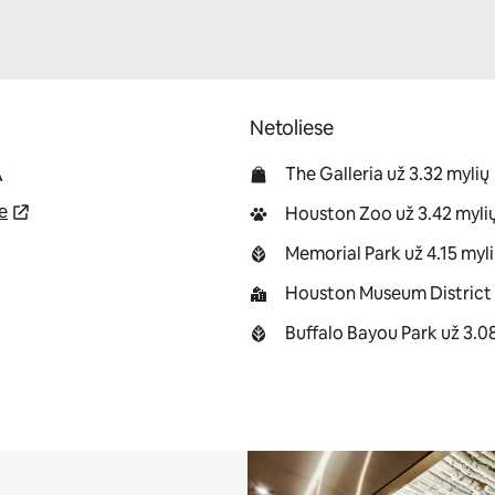
Netoliese
A
The Galleria už 3.32 mylių
e
Houston Zoo už 3.42 myli
Memorial Park už 4.15 myl
Houston Museum District u
Buffalo Bayou Park už 3.0