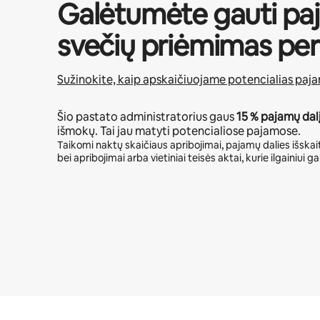
Galėtumėte gauti pa
svečių priėmimas per
Sužinokite, kaip apskaičiuojame potencialias paj
Šio pastato administratorius gaus
15 %
pajamų dal
išmokų. Tai jau matyti potencialiose pajamose.
Taikomi naktų skaičiaus apribojimai, pajamų dalies išskait
bei apribojimai arba vietiniai teisės aktai, kurie ilgainiui gal
Jūsų potencialios pajamos – €729 per mėnesį