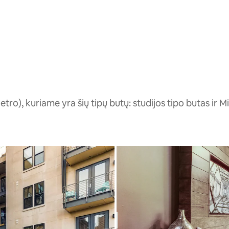
ro), kuriame yra šių tipų butų: studijos tipo butas ir 