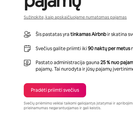
pajamų
Sužinokite, kaip apskaičiuojame numatomas pajamas
Šis pastatas yra
tinkamas Airbnb
ir skatina s
Svečius galite priimti iki
90 naktų per metus
n
Pastato administracija gauna
25 % nuo paja
pajamų. Tai nurodyta ir jūsų pajamų įvertinim
Pradėti priimti svečius
Svečių priėmimo veiklai taikomi galiojantys įstatymai ir apribojimai
prieinamumas negarantuojamas ir gali keistis.