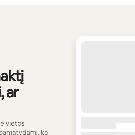
aktį
 ar
e vietos
 pamatydami, ką