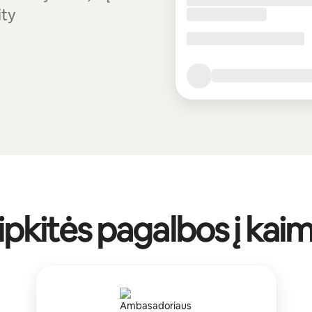
ity
ipkitės pagalbos į kai