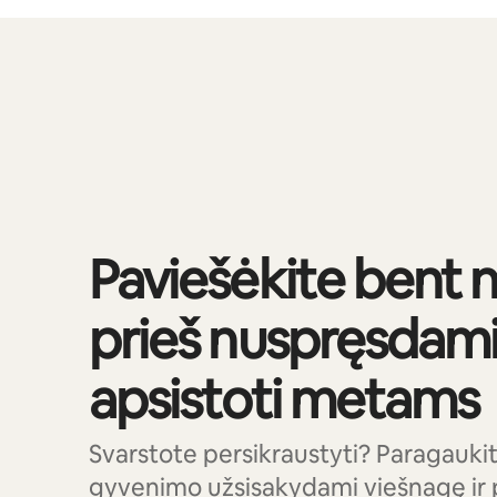
Jūsų potencialios pajamos – €463 per mėnesį
0 iš 0
Paviešėkite bent n
prieš nuspręsdami,
apsistoti metams
Svarstote persikraustyti? Paragaukit
gyvenimo užsisakydami viešnagę ir