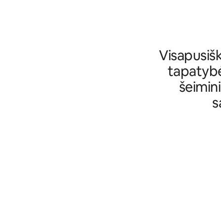
Visapusiš
tapatybė
šeimini
s