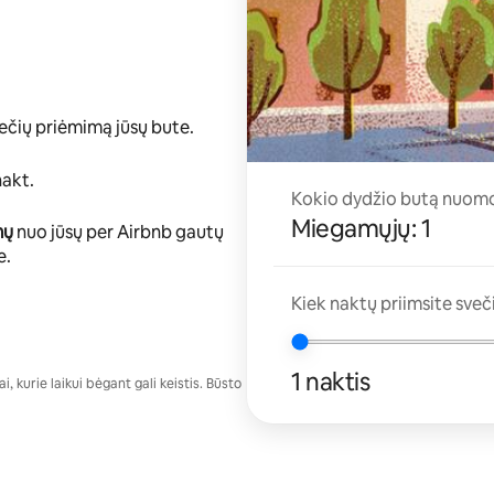
večių priėmimą jūsų bute.
akt.
Kokio dydžio butą nuomo
Miegamųjų: 1
mų
nuo jūsų per Airbnb gautų
e.
Kiek naktų priimsite sveč
1 naktis
, kurie laikui bėgant gali keistis. Būsto