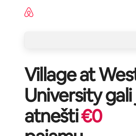
Pereiti
prie
turinio
Village at Wes
University
gali
atnešti
€
0