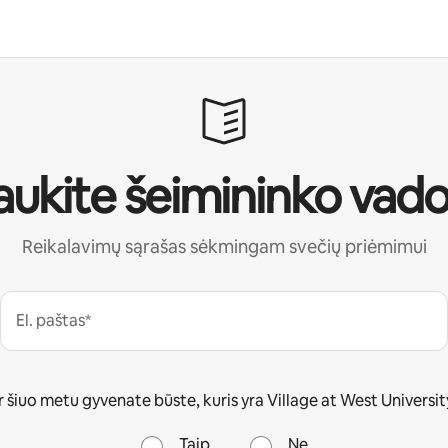
ukite šeimininko vad
Reikalavimų sąrašas sėkmingam svečių priėmimui
El. paštas*
r šiuo metu gyvenate būste, kuris yra Village at West Universit
Taip
Ne