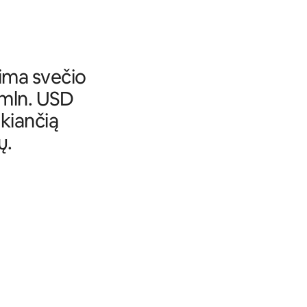
ima svečio
 mln. USD
ikiančią
ų.