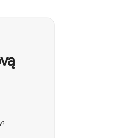
ovą
y?