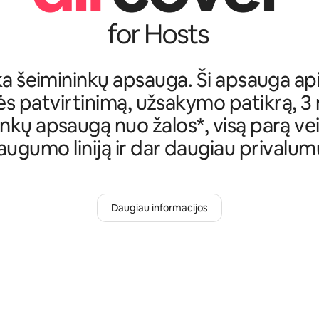
ka šeimininkų apsauga. Ši apsauga ap
s patvirtinimą, užsakymo patikrą, 3
nkų apsaugą nuo žalos*, visą parą ve
augumo liniją ir dar daugiau privalum
Daugiau informacijos