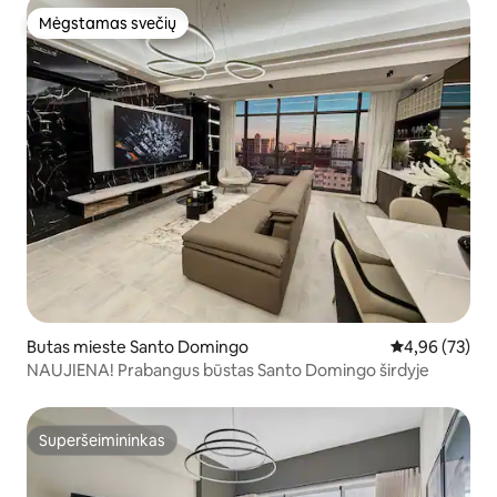
Mėgstamas svečių
Mėgstamas svečių
Butas mieste Santo Domingo
Vidutinis įvert
4,96 (73)
NAUJIENA! Prabangus būstas Santo Domingo širdyje
Superšeimininkas
Superšeimininkas