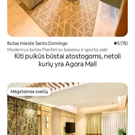
Butas mieste Santo Domingo
Vidutinis į
5 (15)
Modernus butas Piantini su baseinu ir sporto sale
Kiti puikūs būstai atostogoms, netoli
kurių yra Agora Mall
Mėgstamas svečių
Mėgstamas svečių