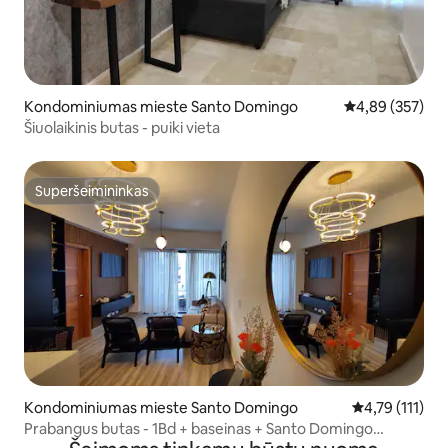
Kondominiumas mieste Santo Domingo
Vidutinis įverti
4,89 (357)
Šiuolaikinis butas - puiki vieta
Superšeimininkas
Superšeimininkas
Kondominiumas mieste Santo Domingo
Vidutinis įvert
4,79 (111)
Prabangus butas - 1Bd + baseinas + Santo Domingo
centras