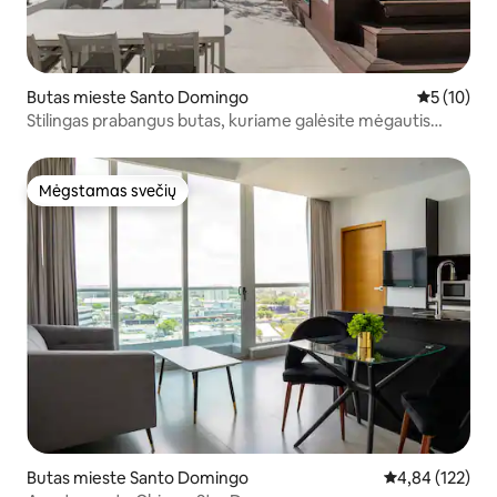
Butas mieste Santo Domingo
Vidutinis į
5 (10)
Stilingas prabangus butas, kuriame galėsite mėgautis
aukščiausio lygio komfortu
Mėgstamas svečių
Mėgstamas svečių
Butas mieste Santo Domingo
Vidutinis įverti
4,84 (122)