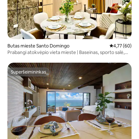
Butas mieste Santo Domingo
Vidutinis įvert
4,77 (60)
Prabangi atokvėpio vieta mieste | Baseinas, sporto salė,
puiki vieta
Superšeimininkas
Superšeimininkas