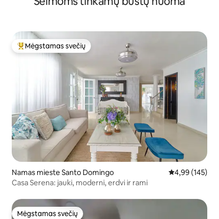
Šeimoms tinkamų būstų nuoma
Mėgstamas svečių
Svečių mėgstamiausias
Namas mieste Santo Domingo
Vidutinis įverti
4,99 (145)
Casa Serena: jauki, moderni, erdvi ir rami
Mėgstamas svečių
Mėgstamas svečių