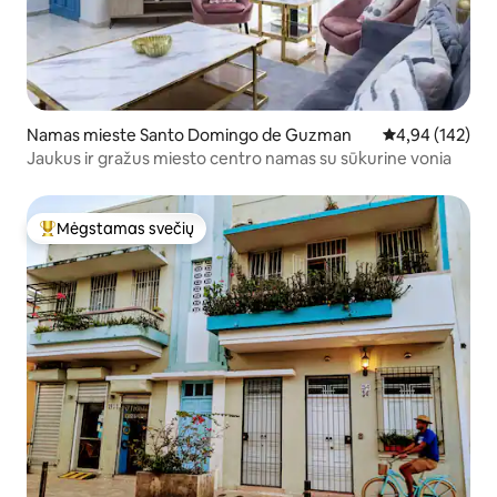
Namas mieste Santo Domingo de Guzman
Vidutinis įverti
4,94 (142)
Jaukus ir gražus miesto centro namas su sūkurine vonia
Mėgstamas svečių
Svečių mėgstamiausias