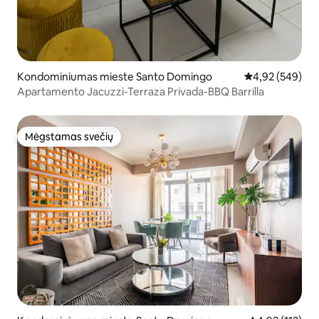
Kondominiumas mieste Santo Domingo
Vidutinis įverti
4,92 (549)
Apartamento Jacuzzi-Terraza Privada-BBQ Barrilla
Mėgstamas svečių
Mėgstamas svečių