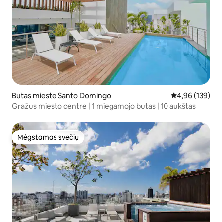
Butas mieste Santo Domingo
Vidutinis įverti
4,96 (139)
Gražus miesto centre | 1 miegamojo butas | 10 aukštas
Mėgstamas svečių
Mėgstamas svečių