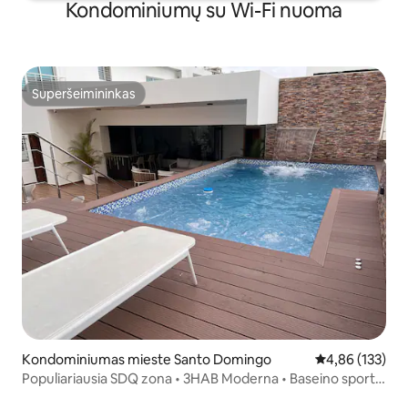
Kondominiumų su Wi-Fi nuoma
Superšeimininkas
Superšeimininkas
Kondominiumas mieste Santo Domingo
Vidutinis įverti
4,86 (133)
Populiariausia SDQ zona • 3HAB Moderna • Baseino sporto
salės terasa