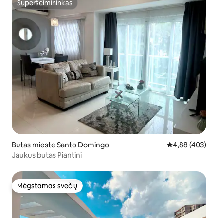
Superšeimininkas
Superšeimininkas
Butas mieste Santo Domingo
Vidutinis įverti
4,88 (403)
Jaukus butas Piantini
Mėgstamas svečių
Mėgstamas svečių