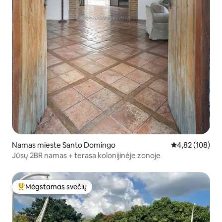
Namas mieste Santo Domingo
Vidutinis įverti
4,82 (108)
Jūsų 2BR namas + terasa kolonijinėje zonoje
Mėgstamas svečių
Svečių mėgstamiausias