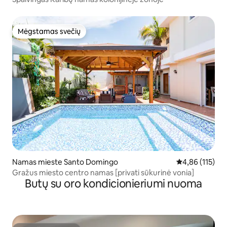
Mėgstamas svečių
Mėgstamas svečių
Namas mieste Santo Domingo
Vidutinis įverti
4,86 (115)
Gražus miesto centro namas [privati sūkurinė vonia]
Butų su oro kondicionieriumi nuoma