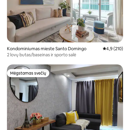
Kondominiumas mieste Santo Domingo
Vidutinis įvert
4,9 (210)
2 lovų butas/baseinas ir sporto salė
Mėgstamas svečių
Mėgstamas svečių