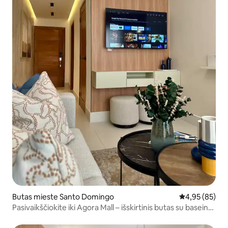
Butas mieste Santo Domingo
Vidutinis įvert
4,95 (85)
Pasivaikščiokite iki Agora Mall – išskirtinis butas su baseinu
ant stogo