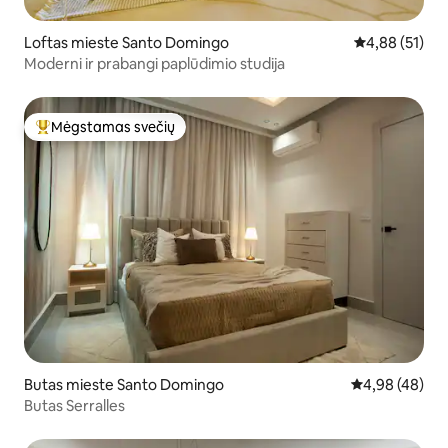
Loftas mieste Santo Domingo
Vidutinis įvert
4,88 (51)
Moderni ir prabangi paplūdimio studija
Mėgstamas svečių
Svečių mėgstamiausias
Butas mieste Santo Domingo
Vidutinis įvert
4,98 (48)
Butas Serralles