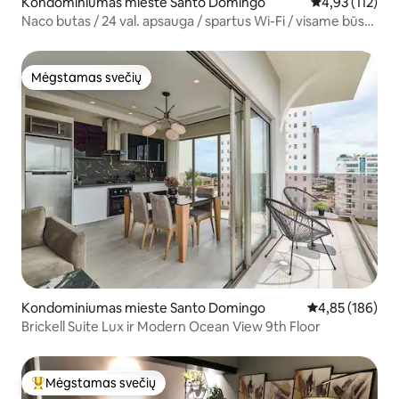
Kondominiumas mieste Santo Domingo
Vidutinis įverti
4,93 (112)
Naco butas / 24 val. apsauga / spartus Wi-Fi / visame būste
yra oro kondicionierius
Mėgstamas svečių
Mėgstamas svečių
Kondominiumas mieste Santo Domingo
Vidutinis įverti
4,85 (186)
Brickell Suite Lux ir Modern Ocean View 9th Floor
Mėgstamas svečių
Svečių mėgstamiausias