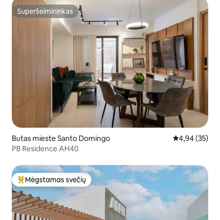
Superšeimininkas
Superšeimininkas
Butas mieste Santo Domingo
Vidutinis įvert
4,94 (35)
PB Residence AH40
Mėgstamas svečių
Svečių mėgstamiausias