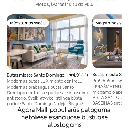
vietos, švaros ir kitų dalykų.
Mėgstamas svečių
Mėgstamas sveč
Mėgstamas svečių
Mėgstamas sveč
Butas mieste San
Butas mieste Santo Domingo
Vidutinis įvertinimas: 4,91 iš 5, 
4,91 (11)
o
★★★★★ | GERIA
Modernus butas LUX miesto centre,
VEGASO STILIAUS
sporto salė / baseinas ant stogo.
- PRAŠMATNUS LA
Modernus prabangus butas Santo
MIESTO CENTRAS
miegamojo aparta
Domingo centre su sporto sale ir baseinu
VIETA SANTO DO
ant stogo. Sveiki atvykę į stilingą būstą
BASEINAS ant stog
pačioje Santo Domingo širdyje. Šis gražiai
Agora Mall: populiarūs patogumai
GULIUOSELĖS ir poi
suprojektuotas butas apjungia komfortą,
spartos interneta
eleganciją ir patogumą – puikiai tinka
netoliese esančiuose būstuose
vidinė automobilio
verslo keliautojams, poroms ar visiems,
atostogoms
XL išmanieji televiz
norintiems patirti miestą kaip vietiniai.