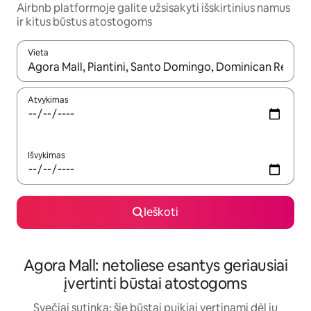
Airbnb platformoje galite užsisakyti išskirtinius namus
ir kitus būstus atostogoms
Vieta
Kai pasirodys paieškos rezultatai, juos naršyti galite naudodam
Atvykimas
Išvykimas
Ieškoti
Agora Mall: netoliese esantys geriausiai
įvertinti būstai atostogoms
Svečiai sutinka: šie būstai puikiai vertinami dėl jų