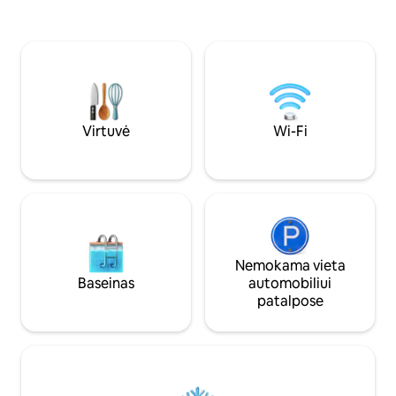
džiovyklė - Regist
Įsikūrę vos už kelių žingsnių nuo
parą - Visiškai įr
geriausių miesto restoranų, prekybos
- Prabangi karališk
centrų, kavinių ir naktinio gyvenimo
PARENGTAS moder
vietų, galėsite greitai pasiekti prekybos
Įspūdingi MIESTO 
centrus „Blue Mall“ ir „Ágora Mall“,
prekybos centrų, 
„Piantini“ parduotuvę ir Kolonijinę zoną.
parduotuvių
Virtuvė
Wi-Fi
Nemokama vieta
Baseinas
automobiliui
patalpose