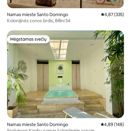
Namas mieste Santo Domingo
Vidutinis įverti
4,87 (335)
Kolonijinės zonos širdis, Billini 54
Mėgstamas svečių
Mėgstamas svečių
Namas mieste Santo Domingo
Vidutinis įverti
4,89 (148)
Spalvingas Karibų namas kolonijinėje zonoje