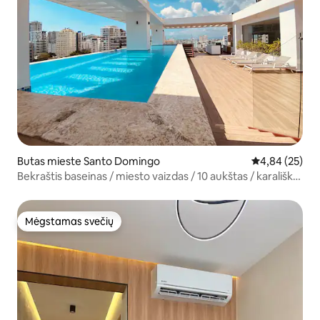
Butas mieste Santo Domingo
Vidutinis įvert
4,84 (25)
Bekraštis baseinas / miesto vaizdas / 10 aukštas / karališko
dydžio lova / sporto salė
Mėgstamas svečių
Mėgstamas svečių