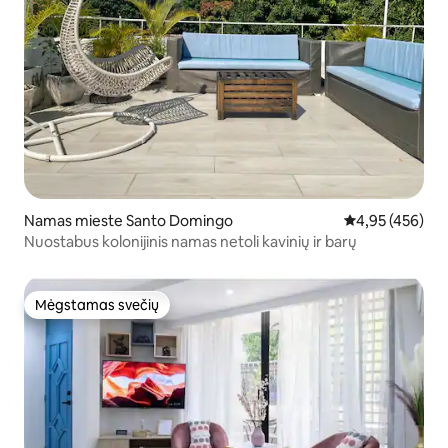
Namas mieste Santo Domingo
Vidutinis įverti
4,95 (456)
Nuostabus kolonijinis namas netoli kavinių ir barų
Mėgstamas svečių
Mėgstamas svečių