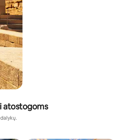
tai atostogoms
ų dalykų.