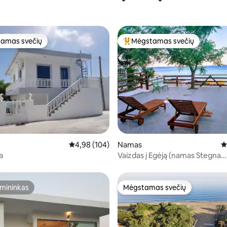
amas svečių
Mėgstamas svečių
mėgstamiausias
Svečių mėgstamiausias
94 iš 5, atsiliepimų: 33
Vidutinis įvertinimas: 4,98 iš 5, atsiliepimų: 104
4,98 (104)
Namas
V
a
Vaizdas į Egėją (namas Stegna
paplūdimyje)
mininkas
Mėgstamas svečių
mininkas
Mėgstamas svečių