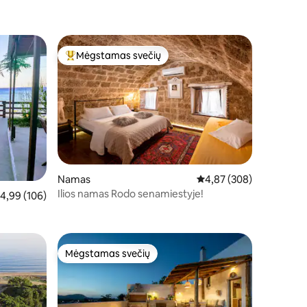
Mėgstamas svečių
Svečių mėgstamiausias
Namas
Vidutinis įvertinimas: 4,
4,87 (308)
Ilios namas Rodo senamiestyje!
idutinis įvertinimas: 4,99 iš 5, atsiliepimų: 106
4,99 (106)
Mėgstamas svečių
Mėgstamas svečių