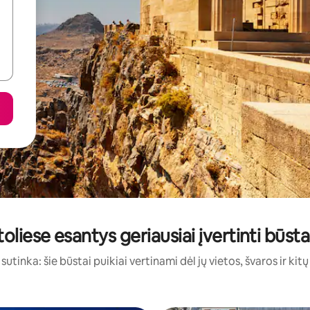
toliese esantys geriausiai įvertinti būs
sutinka: šie būstai puikiai vertinami dėl jų vietos, švaros ir kit