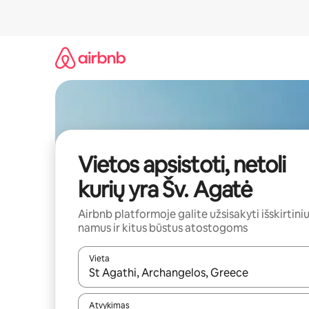
Pereiti
prie
turinio
Vietos apsistoti, netoli
kurių yra Šv. Agatė
Airbnb platformoje galite užsisakyti išskirtini
namus ir kitus būstus atostogoms
Vieta
Kai pasirodys paieškos rezultatai, juos naršyti g
Atvykimas