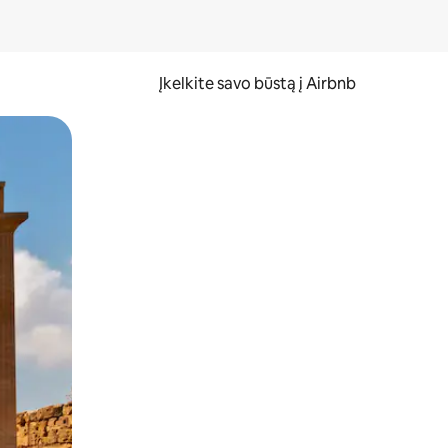
Įkelkite savo būstą į Airbnb
er ekraną.