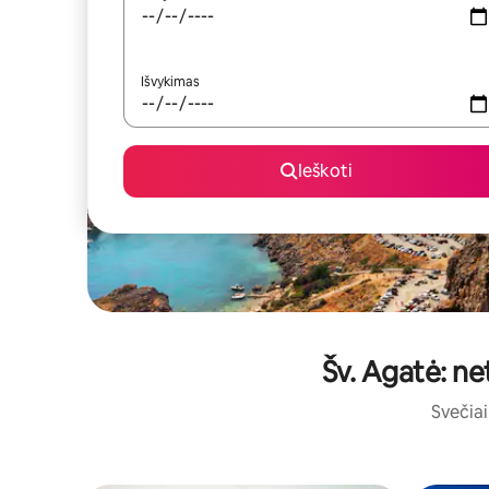
Išvykimas
Ieškoti
Šv. Agatė: ne
Svečiai 