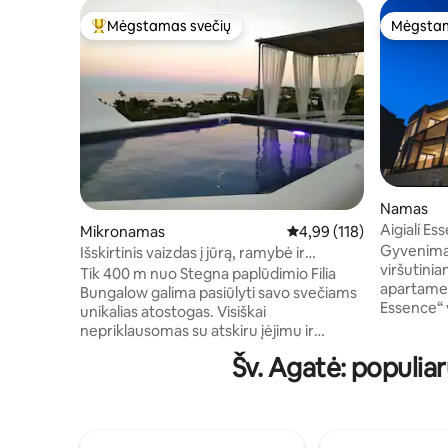
Mėgstamas svečių
Mėgstam
Svečių mėgstamiausias
Mėgstam
Namas
Aigialí E
Mikronamas
Vidutinis įvertinimas: 4,9
4,99 (118)
viršutini
Gyvenima
Išskirtinis vaizdas į jūrą, ramybė ir
viršutini
privatumas
Tik 400 m nuo Stegna paplūdimio Filia
apartamen
Bungalow galima pasiūlyti savo svečiams
Essence“ 
unikalias atostogas. Visiškai
paplūdimy
nepriklausomas su atskiru įėjimu ir
būste yra
nemokama automobilių stovėjimo
Šv. Agatė: populi
su svetain
aikštele būste. Įeina patogus kiemas su
kambarys, 
nuostabiu vaizdu,privatus baseinas su
galima ats
hidromasažu,erdvus čiužinys,įvairių tipų
rafinuoto 
pagalvės, išmanusis televizorius su
komforto 
„Netflix“, greitas belaidis