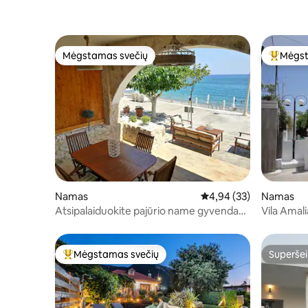
Mėgstamas svečių
Mėgst
Mėgstamas svečių
Svečių 
Namas
Vidutinis įvertinimas: 4,
4,94 (33)
Namas
Atsipalaiduokite pajūrio name gyvendami
Vila Amali
mėlynai
Mėgstamas svečių
Superšei
Svečių mėgstamiausias
Superšei