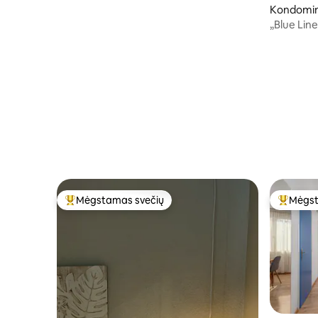
Kondomi
„Blue Line
Egėjo jūrą
Mėgstamas svečių
Mėgst
Svečių mėgstamiausias
Svečių 