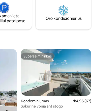
namas suderina autentišką Rodo paveldą
su šiuolaikiniais patogumais, sukurdamas
šiltą atmosferą ir svečiams suteikdamas
ama vieta
įsimintiną atostogų patirtį.
Oro kondicionierius
liui patalpose
Superšeimininkas
Superšeimininkas
Kondominiumas
Vidutinis įvertinimas: 4
4,96 (67)
Sūkurinė vonia ant stogo