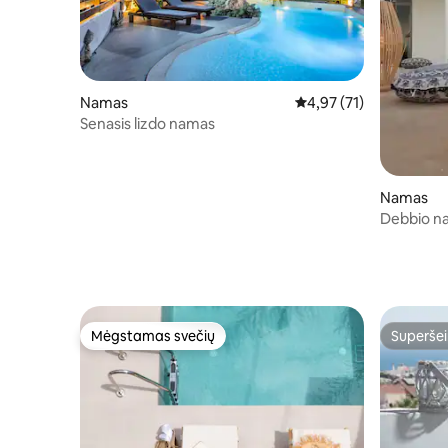
Namas
Vidutinis įvertinimas: 4
4,97 (71)
Senasis lizdo namas
Namas
Debbio n
Mėgstamas svečių
Superšei
Mėgstamas svečių
Superšei