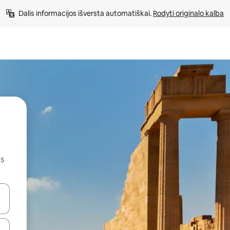
Dalis informacijos išversta automatiškai. 
Rodyti originalo kalba
us
alite naudodami rodykles aukštyn ir žemyn arba liesdami ir braukdami p