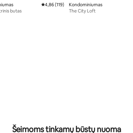
niumas
Vidutinis įvertinimas: 4,86 iš 5, atsiliepimų: 119
4,86 (119)
Kondominiumas
rinis butas
The City Loft
: 5 iš 5, atsiliepimų: 18
Šeimoms tinkamų būstų nuoma