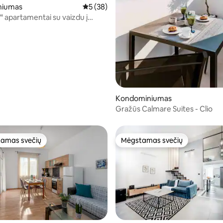
niumas
Vidutinis įvertinimas: 5 iš 5, atsiliepimų: 38
5 (38)
“ apartamentai su vaizdu į
Kondominiumas
Gražūs Calmare Suites - Clio
amas svečių
Mėgstamas svečių
mėgstamiausias
Mėgstamas svečių