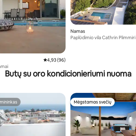
,97 iš 5, atsiliepimų: 71
Namas
Paplūdimio vila Cathrin Plimmiri
Vidutinis įvertinimas: 4,93 iš 5, atsiliepimų: 96
4,93 (96)
amai
Butų su oro kondicionieriumi nuoma
mininkas
Mėgstamas svečių
mininkas
Mėgstamas svečių