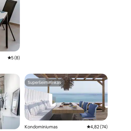
Vidutinis įvertinimas: 5 iš 5, atsiliepimų: 8
5 (8)
Superšeimininkas
Superšeimininkas
Kondominiumas
Vidutinis įvertinimas: 4
4,82 (74)