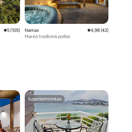
Vidutinis įvertinimas: 5 iš 5, atsiliepimų: 105
5 (105)
Namas
Vidutinis įvertinimas: 4
4,98 (42)
Mareò tradicinis poilsis
Superšeimininkas
Superšeimininkas